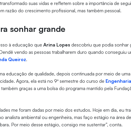
ansformado suas vidas e refletem sobre a importância de segui
m razão do crescimento profissional, mas também pessoal.
ara sonhar grande
cesso à educação que
Arina Lopes
descobriu que podia sonhar 
Dendê vendo as pessoas trabalharem duro quando conseguiu 
nda Queiroz
.
uma educação de qualidade, depois continuada por meio de um
a cidade. Agora, ela está no 9º semestre do curso de
Engenharia
, também graças a uma bolsa do programa mantido pela Funda
dades me foram dadas por meio dos estudos. Hoje em dia, eu tr
o analista ambiental ou engenheira, mas faço estágio na área d
ara. Por meio desse estágio, consigo me sustentar”, conta.