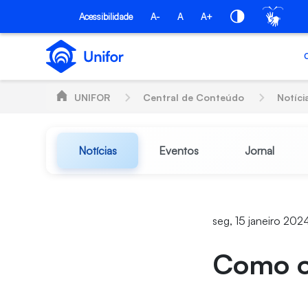
Pular para o Conteúdo principal
Acessibilidade
A-
A
A+
UNIFOR
Central de Conteúdo
Notíci
Notícias
Eventos
Jornal
seg, 15 janeiro 202
Como o