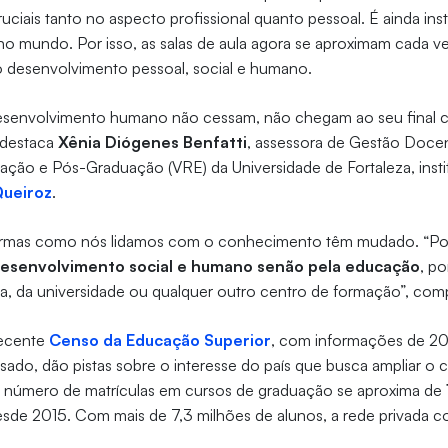
ruciais tanto no aspecto profissional quanto pessoal. É ainda in
no mundo. Por isso, as salas de aula agora se aproximam cada ve
o desenvolvimento pessoal, social e humano.
desenvolvimento humano não cessam, não chegam ao seu final
 destaca
Xênia Diógenes Benfatti
, assessora de Gestão Docen
ção e Pós-Graduação (VRE) da Universidade de Fortaleza, insti
Queiroz
.
formas como nós lidamos com o conhecimento têm mudado. “Po
esenvolvimento social e humano senão pela educação
, p
a, da universidade ou qualquer outro centro de formação”, co
recente
Censo da Educação Superior
, com informações de 20
sado, dão pistas sobre o interesse do país que busca ampliar o
O número de matrículas em cursos de graduação se aproxima de
sde 2015. Com mais de 7,3 milhões de alunos, a rede privada c