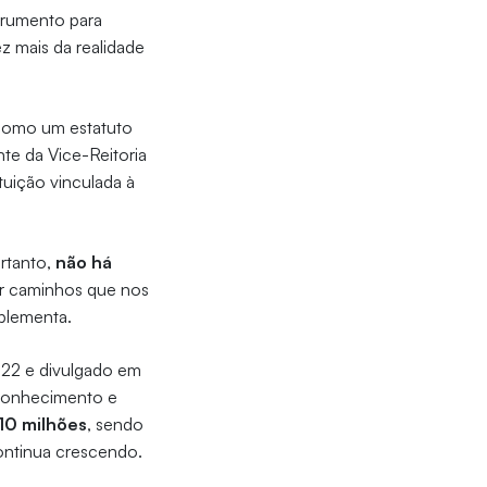
strumento para
z mais da realidade
 como um estatuto
te da Vice-Reitoria
tuição vinculada à
rtanto,
não há
or caminhos que nos
mplementa.
22 e divulgado em
 conhecimento e
10 milhões
, sendo
ontinua crescendo.