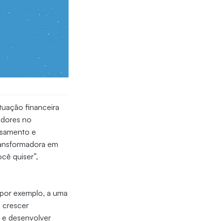
tuação financeira
idores no
basamento e
transformadora em
cê quiser”,
, por exemplo, a uma
 crescer
 e desenvolver