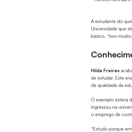
A estudante diz que 
Universidade que e
básico. “Isso mudo
Conhecime
Hilda Freires
acaba
de estudar. Este er
de qualidade da edu
O exemplo estava de
ingressou na unive
o emprego de costu
“Estudo porque en