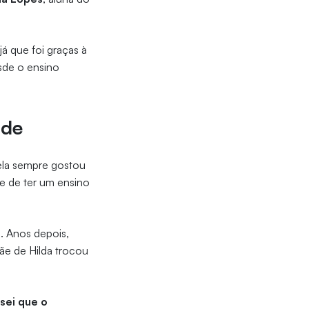
já que foi graças à
sde o ensino
ade
ela sempre gostou
ce de ter um ensino
. Anos depois,
ãe de Hilda trocou
s
sei que o