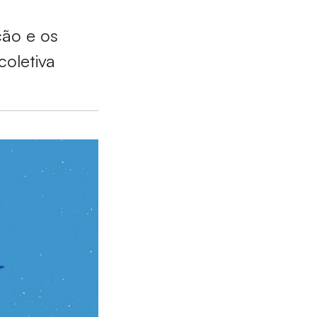
ção e os
oletiva