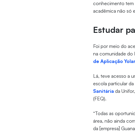
conhecimento tem tr
acadêmica não só e
Estudar p
Foi por meio do a
na comunidade do 
de Aplicação Yola
Lá, teve acesso a 
escola particular d
Sanitária
da Unifor
(FEQ).
“Todas as oportuni
área, não ainda com
da [empresa] Guanab