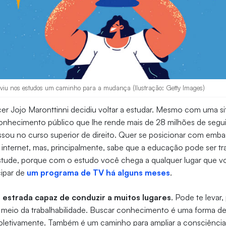
 viu nos estudos um caminho para a mudança (Ilustração: Getty Images)
cer Jojo Maronttinni decidiu voltar a estudar. Mesmo com uma si
conhecimento público que lhe rende mais de 28 milhões de segu
essou no curso superior de direito. Quer se posicionar com em
 internet, mas, principalmente, sabe que a educação pode ser 
stude, porque com o estudo você chega a qualquer lugar que vo
cipar de
um programa de TV há alguns meses
.
estrada capaz de conduzir a muitos lugares
. Pode te levar
 meio da trabalhabilidade. Buscar conhecimento é uma forma de
coletivamente. Também é um caminho para ampliar a consciência