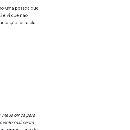
Como uma pessoa que
i e vi que não
graduação, para ela,
ir meus olhos para
cimento realmente
na Lopes
, aluna do