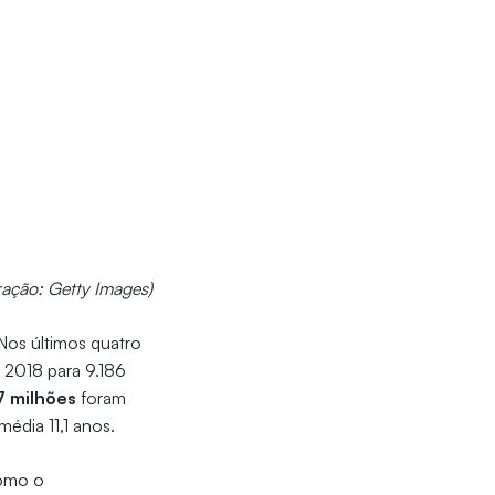
ação: Getty Images)
Nos últimos quatro
 2018 para 9.186
7 milhões
foram
édia 11,1 anos.
como o