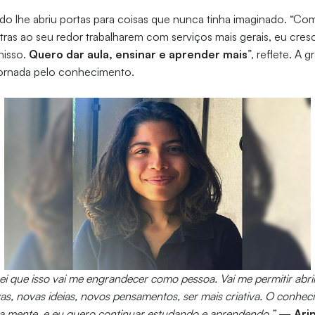
udo lhe abriu portas para coisas que nunca tinha imaginado. “
ras ao seu redor trabalharem com serviços mais gerais, eu cresc
nisso.
Quero dar aula, ensinar e aprender mais
”, reflete. A 
 jornada pelo conhecimento.
i que isso vai me engrandecer como pessoa. Vai me permitir abr
as, novas ideias, novos pensamentos, ser mais criativa. O conhe
 a mente, e eu quero continuar estudando e aprendendo.”
—
Ari