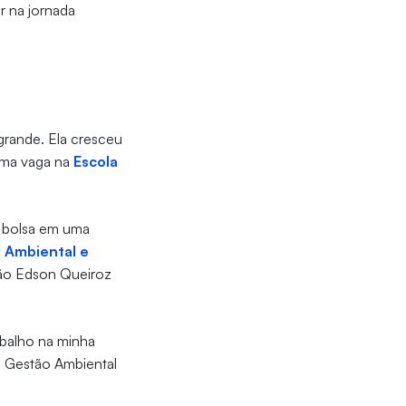
r na jornada
grande. Ela cresceu
uma vaga na
Escola
a bolsa em uma
 Ambiental e
ção Edson Queiroz
abalho na minha
e Gestão Ambiental