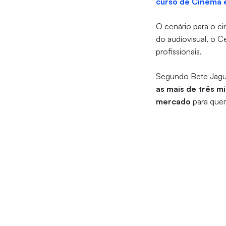
curso de Cinema e
O cenário para o ci
do audiovisual, o C
profissionais.
Segundo Bete Jaguar
as mais de três m
mercado
para quem