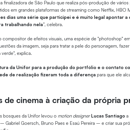
a finalizadora de São Paulo que realiza pós-produção de vários
itidos em grandes plataformas de streaming como Netflix, HBO 
s dias uma série que participei e é muito legal apontar a
ra trabalhando nela
”, celebra.
 compositor de efeitos visuais, uma espécie de "photoshop" em
estões da imagem, seja para tratar a pele do personagem, fazer
 verde", explica.
tura da Unifor para a produção do portfólio e o contato c
de de realização fizeram toda a diferença
para que ele al
is de cinema à criação da própria 
os bosques da Unifor levou o
motion designer
Lucas Santiago
a 
 – Gabriel Goersch, Bruno Paes e Esaú Pereira – e criar sua pró