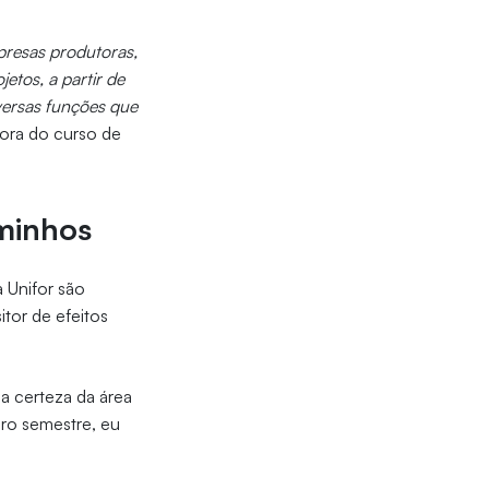
presas produtoras,
etos, a partir de
iversas funções que
ora do curso de
aminhos
 Unifor são
tor de efeitos
a certeza da área
iro semestre, eu