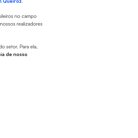
n Queiroz
.
sileiros no campo
 nossos realizadores
o setor. Para ela,
cia de nosso