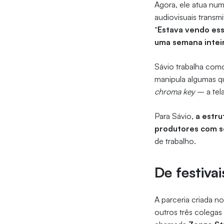
Agora, ele atua num
audiovisuais transm
“
Estava vendo esse
uma semana intei
Sávio trabalha como
manipula algumas qu
chroma key
– a tela
Para Sávio,
a estru
produtores com se
de trabalho.
De festiva
A parceria criada n
outros três colegas