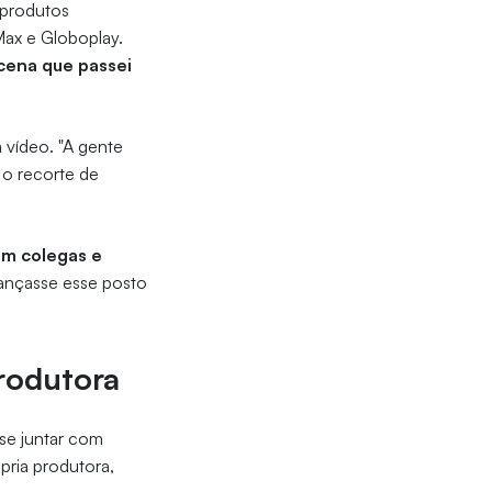
 produtos
Max e Globoplay.
 cena que passei
 vídeo. "A gente
 o recorte de
om colegas e
cançasse esse posto
produtora
se juntar com
pria produtora,