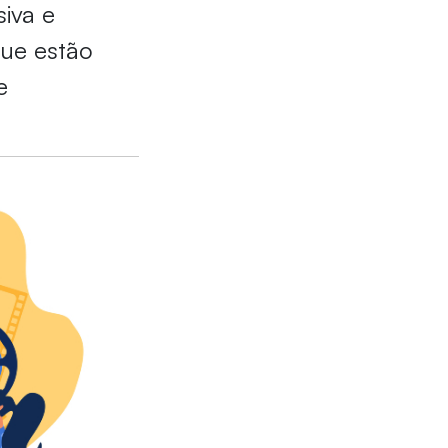
iva e
que estão
e