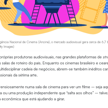
gência Nacional de Cinema (Ancine), o mercado audiovisual gera cerca de 6,7 b
tty Images)
próprias produtoras audiovisuais, nas grandes plataformas de
st
 salas de roteiro do país. Enquanto os cinemas brasileiro e cear
ultidisciplinar cadeia de negócios, abrem-se também inéditos c
sionais da sétima arte.
ensiosamente numa sala de cinema para ver um filme – seja a
ria ou uma produção independente que “salta aos olhos” – talve
 econômica que está ajudando a girar.