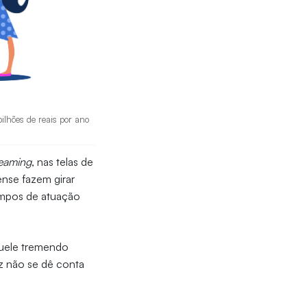
ilhões de reais por ano
reaming
, nas telas de
ense fazem girar
ampos de atuação
quele tremendo
z não se dê conta