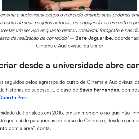
e cinema e audiovisual ocupa o mercado criando suas próprias em
imento de seus projetos autorais, ou engajando-se em outros proj
restar um serviço enquanto diretor, roteirista, fotógrafo e nas d
esso de realização de conteúdo"
–
Bete Jaguaribe
, coordenad
Cinema e Audiovisual da Unifor
criar desde a universidade abre c
s seguidos pelos egressos do curso de Cinema e Audiovisual da
 de histórias de sucesso. É o caso de
Sávio Fernandes
, composi
Quanta Post
.
ersidade de Fortaleza em 2015, em um momento no qual não tinh
“Até que caí de paraquedas no curso de Cinema e, desde o prime
nto com a área”, conta.