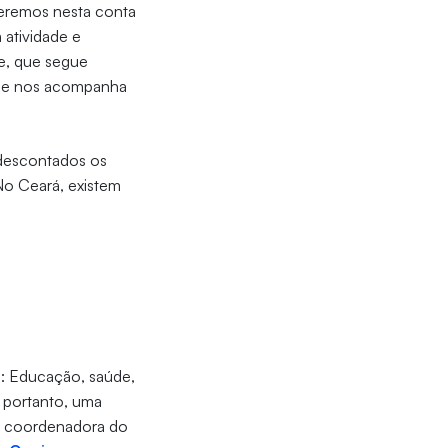
eremos nesta conta
 atividade e
de, que segue
que nos acompanha
 descontados os
No Ceará, existem
s
s: Educação, saúde,
 portanto, uma
, coordenadora do