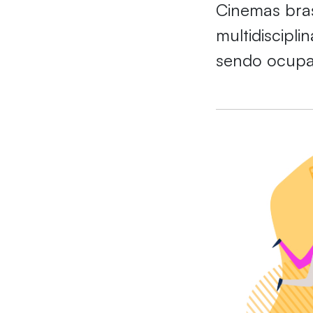
Cinemas bras
multidiscipl
sendo ocupad