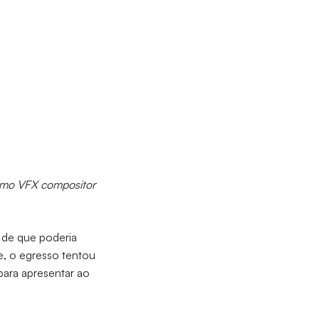
como VFX compositor
a de que poderia
e, o egresso tentou
para apresentar ao