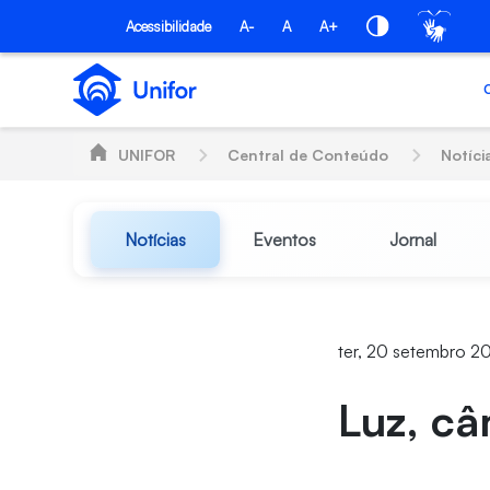
Pular para o Conteúdo principal
Acessibilidade
A-
A
A+
UNIFOR
Central de Conteúdo
Notíci
Notícias
Eventos
Jornal
ter, 20 setembro 2
Luz, c