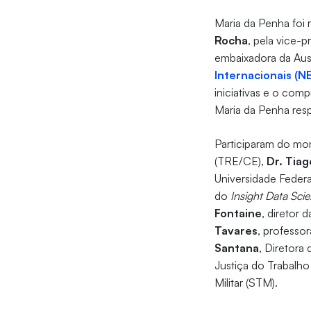
Maria da Penha foi 
Rocha
, pela vice-p
embaixadora da Aust
Internacionais (NE
iniciativas e o com
Maria da Penha resp
Participaram do mom
(TRE/CE),
Dr. Tiag
Universidade Federa
do
Insight Data Sci
Fontaine
, diretor 
Tavares
, professo
Santana
, Diretora
Justiça do Trabalh
Militar (STM).