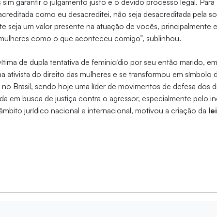
 sim garantir o julgamento justo e o devido processo legal. Para
sacreditada como eu desacreditei, não seja desacreditada pela s
te seja um valor presente na atuação de vocês, principalmente
s mulheres como o que aconteceu comigo”, sublinhou.
vítima de dupla tentativa de feminicídio por seu então marido, 
 ativista do direito das mulheres e se transformou em símbolo d
 no Brasil, sendo hoje uma líder de movimentos de defesa dos di
da em busca de justiça contra o agressor, especialmente pelo 
âmbito jurídico nacional e internacional, motivou a criação da
le