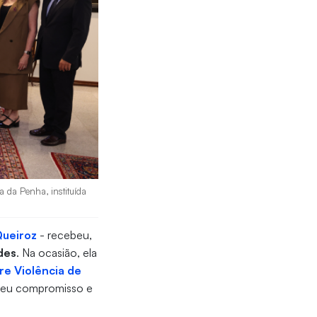
a da Penha, instituída
Queiroz
- recebeu,
des
. Na ocasião, ela
re Violência de
seu compromisso e