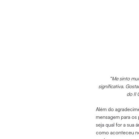
“Me sinto mui
significativa. Gost
do II
Além do agradecime
mensagem para os pr
seja qual for a sua
como aconteceu no 