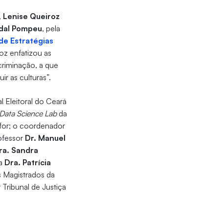
,
Lenise Queiroz
dal Pompeu
, pela
de Estratégias
oz enfatizou as
criminação, a que
r as culturas”.
l Eleitoral do Ceará
 Data Science Lab
da
ifor; o coordenador
rofessor
Dr. Manuel
ra. Sandra
 a
Dra. Patrícia
s Magistrados da
r Tribunal de Justiça