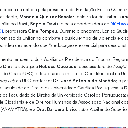
recebida na reitoria pela presidente da Fundação Edson Queiroz
residente,
Manoela Queiroz Bacelar
, pelo reitor da Unifor,
Ran
rália no Brasil,
Sophie Davis
, e pela coordenadora do
Núcleo 
I)
, professora
Gina Pompeu
. Durante o encontro, Lenise Queir
promisso da Unifor no combate a qualquer tipo de violência e dis
ondeu destacando que “a educação é essencial para desconstrui
ento também o Juiz Auxiliar da Presidência do Tribunal Regiona
o Dias
; a advogada
Rebeca Quezado
, pesquisadora do
Insight
l do Ceará (UFC) e doutoranda em Direito Constitucional na Un
ence Lab
da UFC, professor
Dr.
José Antonio de Macêdo
; o p
da Faculdade de Direito da Universidade Católica Portuguesa; a
D
ra da Faculdade de Direito da Universidade Católica Portuguesa;
 de Cidadania e de Direitos Humanos da Associação Nacional do
o (ANAMATRA); e a
Dra. Bárbara Lívio
, Juíza Auxiliar do Superio