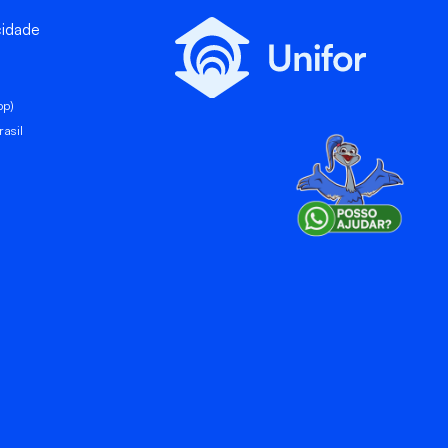
cidade
pp)
asil