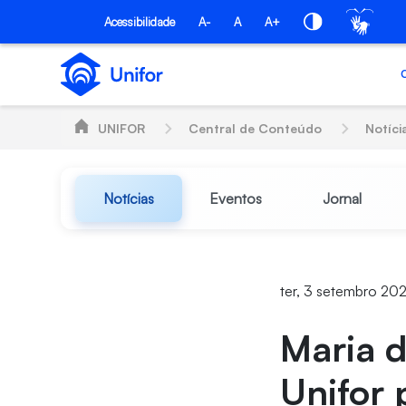
Pular para o Conteúdo principal
Acessibilidade
A-
A
A+
UNIFOR
Central de Conteúdo
Notíci
Notícias
Eventos
Jornal
ter, 3 setembro 20
Maria 
Unifor 