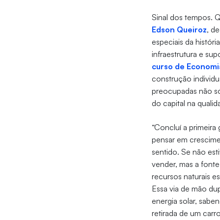
Sinal dos tempos.
Edson Queiroz
, d
especiais da históri
infraestrutura e su
curso de Economi
construção individu
preocupadas não s
do capital na quali
“Concluí a primeir
pensar em crescimen
sentido. Se não es
vender, mas a font
recursos naturais 
Essa via de mão dup
energia solar, sabe
retirada de um car