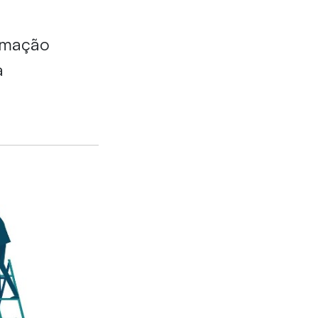
ormação
za