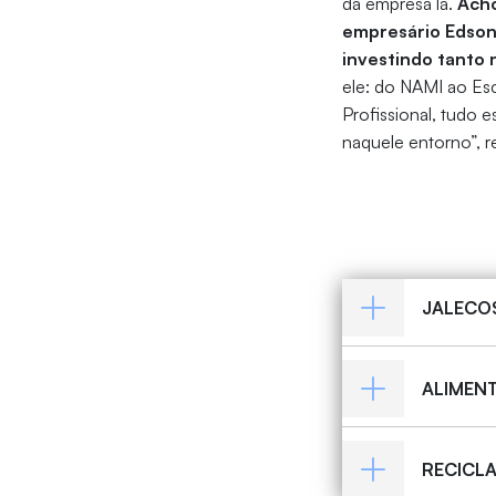
da empresa lá.
Acho
empresário Edson
investindo tanto
ele: do NAMI ao Esc
Profissional, tudo e
naquele entorno”, r
JALECO
ALIMEN
RECICLA