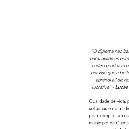
“O diploma não bas
para, desde os prim
cadeia produtiva q
por isso que a Unif
aprendi ali diz 
lucrativa” -
Lucas 
Qualidade de vida,
solidárias e no mar
por exemplo, um qu
município de Cascave