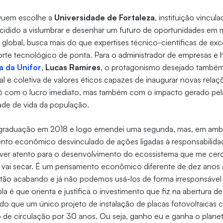
 Quem escolhe a
Universidade de Fortaleza
, instituição vincul
ecidido a vislumbrar e desenhar um futuro de oportunidades em m
a global, busca mais do que expertises técnico-científicas de ex
porte tecnológico de ponta. Para o administrador de empresas e
a da Unifor
,
Lucas Ramires
, o protagonismo desejado também
al e coletiva de valores éticos capazes de inaugurar novas rel
ó com o lucro imediato, mas também com o impacto gerado pe
dade de vida da população.
a graduação em 2018 e logo emendei uma segunda, mas, em amb
to econômico desvinculado de ações ligadas à responsabilidade
tiver atento para o desenvolvimento do ecossistema que me cer
e vai secar. É um pensamento econômico diferente de dez anos 
estão acabando e já não podemos usá-los de forma irresponsável
la é que orienta e justifica o investimento que fiz na abertura 
ndo que um único projeto de instalação de placas fotovoltaicas
ro de circulação por 30 anos. Ou seja, ganho eu e ganha o plan