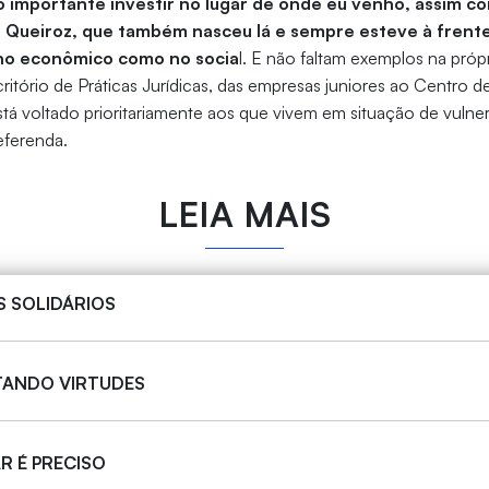
 importante investir no lugar de onde eu venho, assim c
 Queiroz, que também nasceu lá e sempre esteve à frent
 no econômico como no socia
l. E não faltam exemplos na própr
ritório de Práticas Jurídicas, das empresas juniores ao Centro 
stá voltado prioritariamente aos que vivem em situação de vulner
eferenda.
LEIA MAIS
S SOLIDÁRIOS
TANDO VIRTUDES
R É PRECISO