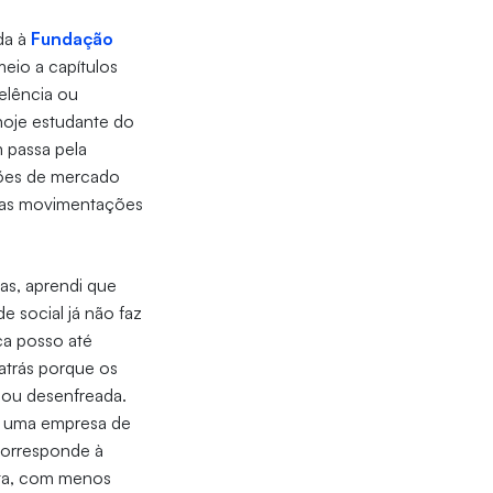
ada à
Fundação
eio a capítulos
celência ou
 hoje estudante do
 passa pela
ações de mercado
las movimentações
as, aprendi que
 social já não faz
ca posso até
atrás porque os
 ou desenfreada.
de uma empresa de
 corresponde à
eta, com menos