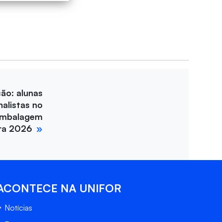
ção: alunas
nalistas no
Embalagem
ira 2026
ACONTECE NA UNIFOR
Notícias