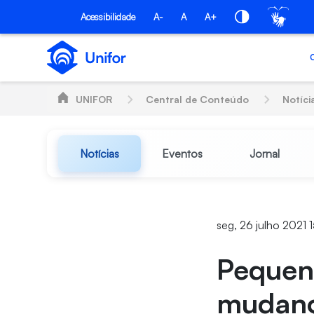
Pular para o Conteúdo principal
Acessibilidade
A-
A
A+
UNIFOR
Central de Conteúdo
Notíci
Notícias
Eventos
Jornal
seg, 26 julho 2021 
Pequen
mudan