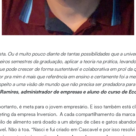
ta. Ou é muito pouco diante de tantas possibilidades que a unive
eiros semestres da graduação, aplicar a teoria na prática, levan
ue pode crescer de forma sustentável e colaborativa em prol da q
or pra mim é mais que referência em ensino e certamente foi a me
respeito a uma visão de mundo que não precisa ser predadora para
Ramires, administrador de empresas e aluno do curso de Ec
 portanto, é meta para o jovem empresário. E isso também está
keting da empresa Inversion. A cada compartilhamento da marca 
ilo de alimento será doado a um abrigo de cães e gatos abando
l. Não à toa. “Nasci e fui criado em Cascavel e por isso resolvi abr