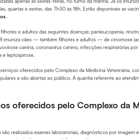
lizadas apenas às sextas-feiras, no turno da manhã. Já os imuniz
as, quartas e sextas, das 7h30 às 18h. Estão disponíveis as vaci
ros
.
filhotes e adultos das seguintes doenças: panleucopenia, rinotraq
V8 imuniza cães — também filhotes e adultos — de cinomose (ad
vovirose canina, coronavírus canino, infecções respiratórias por
a e leptospirose.
erviços oferecidos pelo Complexo da Medicina Veterinária, con
lares e são abertas ao público. A quantia referente ao atendi
ços oferecidos pelo Complexo da M
a
ão realizados exames laboratoriais, diagnósticos por imagem e 