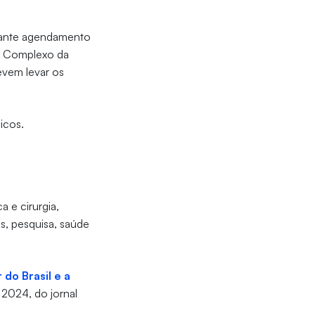
iante agendamento
o Complexo da
evem levar os
icos.
a e cirurgia,
s, pesquisa, saúde
 do Brasil e a
 2024, do jornal