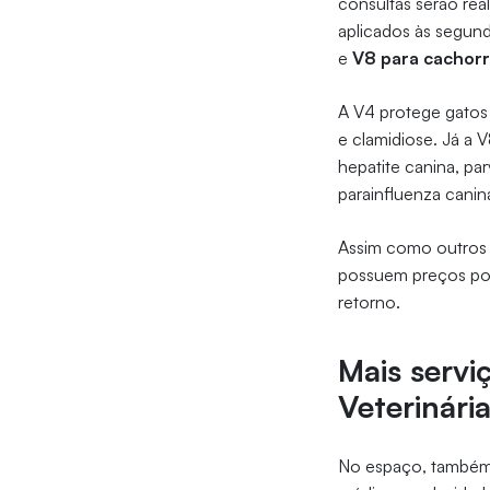
consultas serão rea
aplicados às segund
e
V8 para cachor
A V4 protege gatos 
e clamidiose. Já a 
hepatite canina, par
parainfluenza canin
Assim como outros s
possuem preços popu
retorno.
Mais servi
Veterinári
No espaço, também s