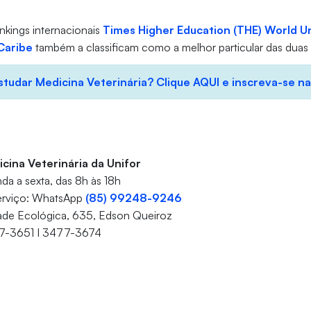
nkings internacionais
Times Higher Education (THE) World Un
Caribe
também a classificam como a melhor particular das duas 
tudar Medicina Veterinária? Clique AQUI e inscreva-se na
ina Veterinária da Unifor
a a sexta, das 8h às 18h
erviço: WhatsApp
(85) 99248-9246
ade Ecológica, 635, Edson Queiroz
77-3651 I 3477-3674