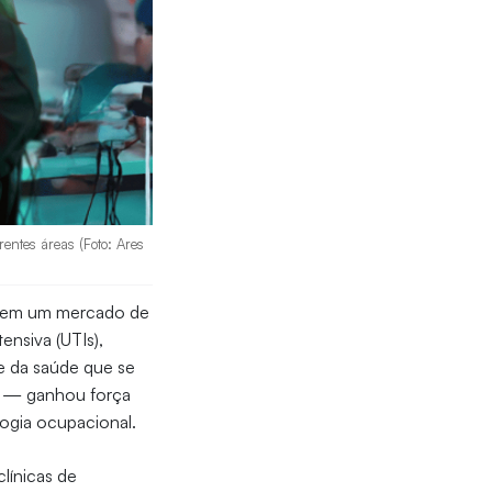
entes áreas (Foto: Ares
em em um mercado de
ensiva (UTIs),
de da saúde que se
io — ganhou força
logia ocupacional.
línicas de