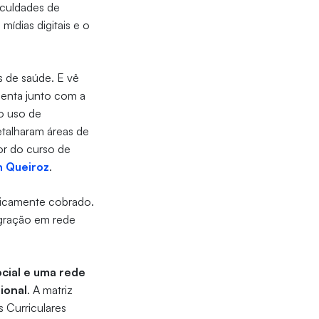
iculdades de
ídias digitais e o
s de saúde. E vê
menta junto com a
do uso de
detalharam áreas de
or do curso de
 Queiroz
.
ificamente cobrado.
egração em rede
cial e uma rede
ional
. A matriz
s Curriculares