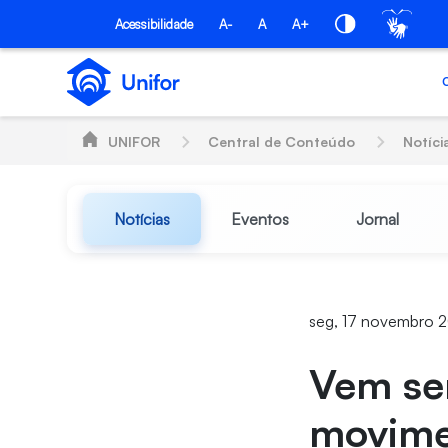
Pular para o Conteúdo principal
Acessibilidade
A-
A
A+
UNIFOR
Central de Conteúdo
Notíci
Notícias
Eventos
Jornal
seg, 17 novembro 
Vem ser
movim