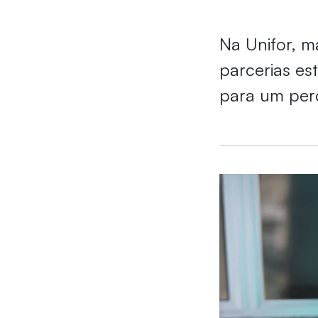
Na Unifor, ma
parcerias es
para um per