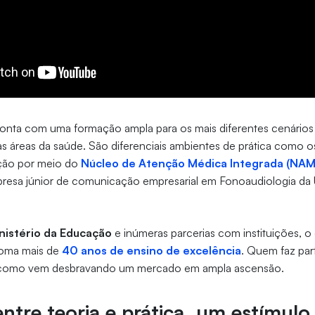
conta com uma formação ampla para os mais diferentes cenários
s áreas da saúde. São diferenciais ambientes de prática como o
ção por meio do
Núcleo de Atenção Médica Integrada (NAM
resa júnior de comunicação empresarial em Fonoaudiologia da U
nistério da Educação
e inúmeras parcerias com instituições, o
soma mais de
40 anos de ensino de excelência
. Quem faz part
 como vem desbravando um mercado em ampla ascensão.
 entre teoria e prática, um estímulo