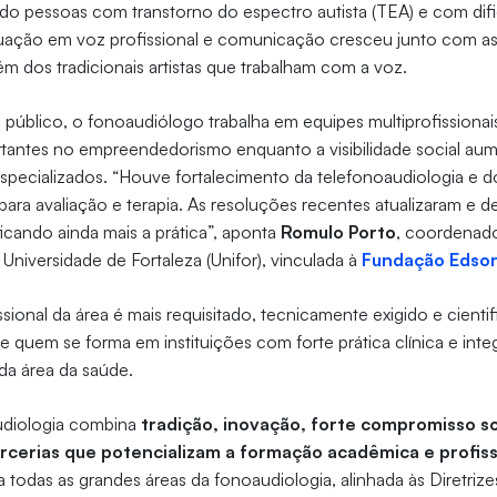
do pessoas com transtorno do espectro autista (TEA) e com dif
ação em voz profissional e comunicação cresceu junto com as m
ém dos tradicionais artistas que trabalham com a voz.
 público, o fonoaudiólogo trabalha em equipes multiprofissionai
rtantes no empreendedorismo enquanto a visibilidade social au
specializados. “Houve fortalecimento da telefonoaudiologia e 
 para avaliação e terapia. As resoluções recentes atualizaram e 
icando ainda mais a prática”, aponta
Romulo Porto
, coordenad
 Universidade de Fortaleza (Unifor), vinculada à
Fundação Edson
ssional da área é mais requisitado, tecnicamente exigido e cient
 quem se forma em instituições com forte prática clínica e int
da área da saúde.
udiologia combina
tradição, inovação, forte compromisso so
rcerias que potencializam a formação acadêmica e profiss
 todas as grandes áreas da fonoaudiologia, alinhada às Diretrize