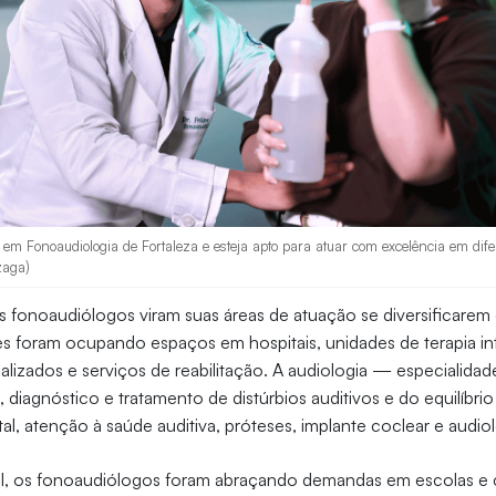
m Fonoaudiologia de Fortaleza e esteja apto para atuar com excelência em difer
zaga)
os fonoaudiólogos viram suas áreas de atuação se diversificar
s foram ocupando espaços em hospitais, unidades de terapia int
alizados e serviços de reabilitação. A audiologia — especialida
 diagnóstico e tratamento de distúrbios auditivos e do equilíbr
l, atenção à saúde auditiva, próteses, implante coclear e audio
l, os fonoaudiólogos foram abraçando demandas em escolas e c