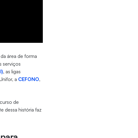
 da área de forma
s serviços
I)
, as ligas
nifor, a
CEFONO
,
 curso de
e dessa história faz
 para