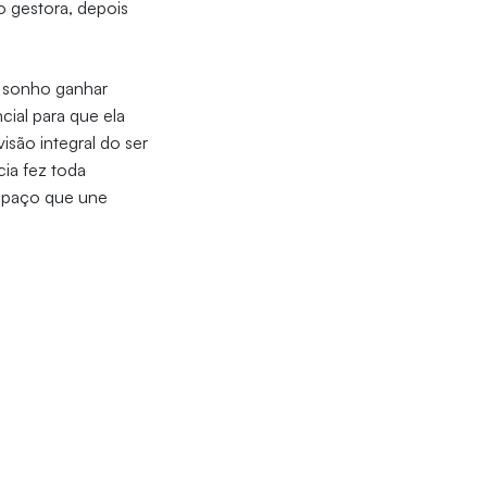
o gestora, depois
m sonho ganhar
cial para que ela
isão integral do ser
cia fez toda
espaço que une