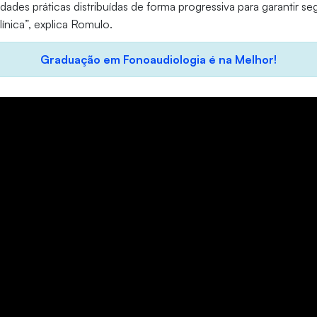
dades práticas distribuídas de forma progressiva para garantir s
ínica”, explica Romulo.
Graduação em Fonoaudiologia é na Melhor!