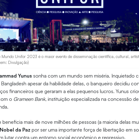
 Mundo Unifor 2023 é o maior evento de disseminação científica, cultural, artí
gem: Divulgação)
ammad Yunus
sonha com um mundo sem miséria. Inquietado 
m Bangladesh apesar da habilidade delas, o banqueiro decidiu 
ços financeiros que geraram a elas pequenos lucros. Yunus cri
 com o
Grameen Bank
, instituição especializada na concessão de
nda.
je beneficia mais de nove milhões de pessoas (a maioria delas mu
Nobel da Paz
por ser uma importante força de libertação em so
m lutar contra um entorno social econômico e repressivo.