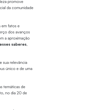
aleza promove
social da comunidade
a em fatos e
 berço dos avanços
com a aproximação
 esses saberes
,
e sua relevância
pus único e de uma
as temáticas de
o, no dia 20 de