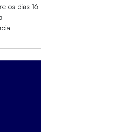
e os dias 16
a
ncia