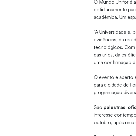
O Mundo Unifor é a
cotidianamente para
acadêmica. Um espa
“A Universidade é, 
evidências, da real
tecnológicos. Com 
das artes, da estéti
uma confirmação des
O evento é aberto 
para a cidade de F
programação diversi
São
palestras
,
ofi
interesse contempo
outubro, após uma s