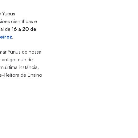
e Yunus
iões científicas e
ial de
16 a 20 de
eiroz
.
imar Yunus de nossa
antigo, que diz
 última instância,
e-Reitora de Ensino