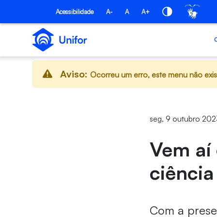
Pular para o Conteúdo principal
Acessibilidade
A-
A
A+
Aviso:
Ocorreu um erro, este menu não exis
seg, 9 outubro 202
Vem aí 
ciência
Com a prese