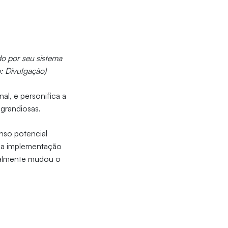
o por seu sistema
o: Divulgação)
al, e personifica a
grandiosas.
enso potencial
 da implementação
eralmente mudou o