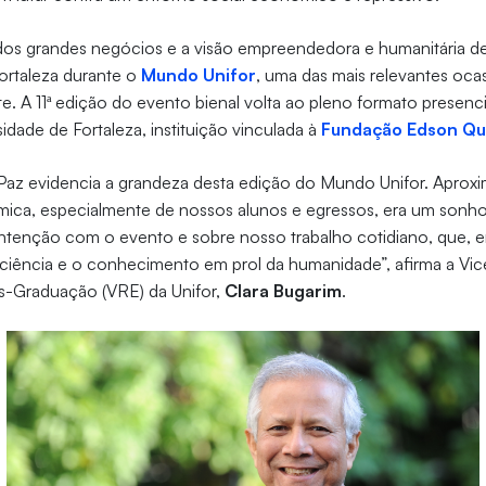
l dos grandes negócios e a visão empreendedora e humanitária d
rtaleza durante o
Mundo Unifor
, uma das mais relevantes ocas
te. A 11ª edição do evento bienal volta ao pleno formato presenc
sidade de Fortaleza, instituição vinculada à
Fundação Edson Qu
 Paz evidencia a grandeza desta edição do Mundo Unifor. Aprox
ca, especialmente de nossos alunos e egressos, era um sonho 
ntenção com o evento e sobre nosso trabalho cotidiano, que, em
 ciência e o conhecimento em prol da humanidade”, afirma a Vic
-Graduação (VRE) da Unifor,
Clara Bugarim
.