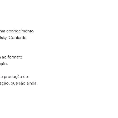
ilhar conhecimento
tsky, Contardo
a ao formato
ação.
 de produção de
ação, que são ainda