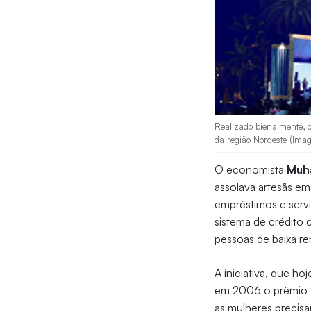
Realizado bienalmente, o
da região Nordeste (Ima
O economista
Muh
assolava artesãs e
empréstimos e servi
sistema de crédito
pessoas de baixa re
A iniciativa, que ho
em 2006 o prêmio
as mulheres precisa