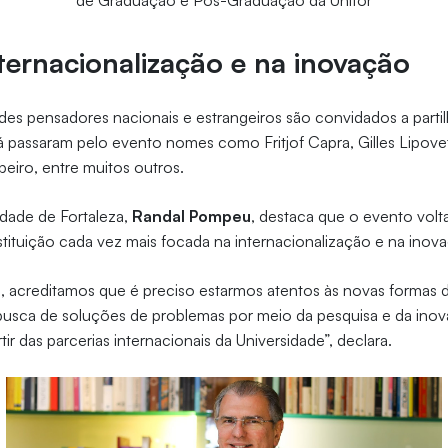
de Graduação e Pós-Graduação da Unifor
ternacionalização e na inovação
des pensadores nacionais e estrangeiros são convidados a part
á passaram pelo evento nomes como Fritjof Capra, Gilles Lipove
ibeiro, entre muitos outros.
idade de Fortaleza,
Randal Pompeu
, destaca que o evento volt
stituição cada vez mais focada na internacionalização e na inov
, acreditamos que é preciso estarmos atentos às novas formas
usca de soluções de problemas por meio da pesquisa e da inov
tir das parcerias internacionais da Universidade”, declara.