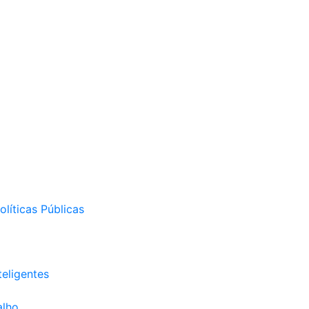
líticas Públicas
eligentes
alho