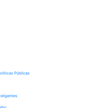
líticas Públicas
eligentes
alho