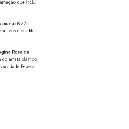
ramação que inclui
assuna
(1927-
pulares e eruditas
egina Rosa de
a do artista plástico
iversidade Federal