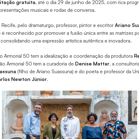
sitação gratuita
, até o dia 29 de junho de 2025, com rica prog
apresentações musicais e rodas de conversa.
Recife, pelo dramaturgo, professor, pintor e escritor
Ariano Su
é reconhecido por promover a fusão única entre as matrizes po
a, consolidando uma expressão artística autêntica e inovadora.
 Armorial 50 tem a idealização e coordenação da produtora
R
ção Armorial 50 tem a curadoria de
Denise Mattar
, a consultori
uassuna
(filho de Ariano Suassuna) e do poeta e professor da Un
rlos Newton Júnior
.