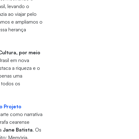
il, levando o
zia ao viajar pelo
vamos e ampliamos o
essa herança
 Cultura, por meio
rasil em nova
taca a riqueza e o
apenas uma
 todos os
o Projeto
 arte como narrativa
grafa cearense
ta
Jane Batista
. Os
to: Memória,