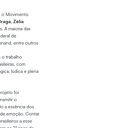
ra o Movimento
 Braga
,
Zélia
s. A maioria das
deral de
nand, entre outros
 o trabalho
sileiras, com
ica, lúdica e plena
rojeto foi
nsmitir o
do a essência dos
ande emoção. Contar
rasileiros a esse