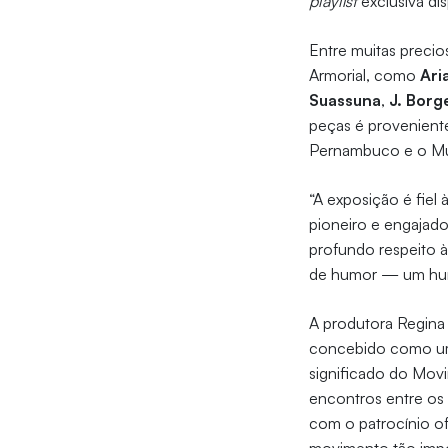
playlist
exclusiva di
Entre muitas precio
Armorial, como
Ari
Suassuna
,
J. Borg
peças é proveniente
Pernambuco e o Mus
“A exposição é fiel
pioneiro e engajado
profundo respeito à
de humor — um humo
A produtora Regina 
concebido como uma
significado do Movi
encontros entre os
com o patrocínio of