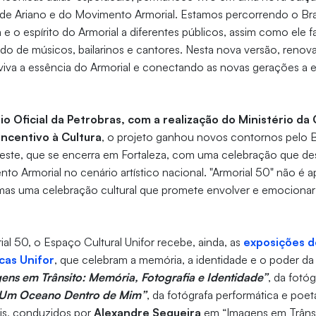
 de Ariano e do Movimento Armorial. Estamos percorrendo o Bras
 o espírito do Armorial a diferentes públicos, assim como ele fa
ado de músicos, bailarinos e cantores. Nesta nova versão, reno
viva a essência do Armorial e conectando as novas gerações a 
io Oficial da Petrobras, com a realização do Ministério da
Incentivo à Cultura
, o projeto ganhou novos contornos pelo B
ste, que se encerra em Fortaleza, com uma celebração que des
o Armorial no cenário artístico nacional. "Armorial 50" não é 
 mas uma celebração cultural que promete envolver e emocionar
ial 50, o Espaço Cultural Unifor recebe, ainda, as
exposições d
icas Unifor
, que celebram a memória, a identidade e o poder da
ens em Trânsito: Memória, Fotografia e Identidade”
, da fotó
Um Oceano Dentro de Mim”
, da fotógrafa performática e poe
ais, conduzidos por
Alexandre Sequeira
em “Imagens em Trânsi