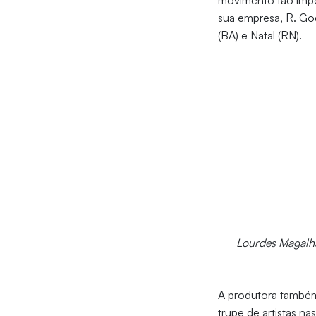
movimento tão impor
sua empresa, R. Go
(BA) e Natal (RN).
Lourdes Magalhã
A produtora também
trupe de artistas n