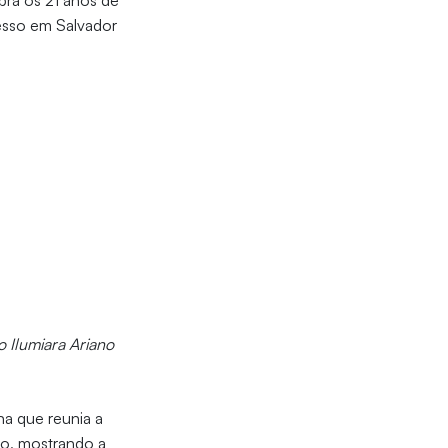
bra os 21 anos de
esso em Salvador
 Ilumiara Ariano
a que reunia a
ão, mostrando a