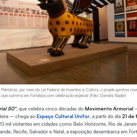
a Petrobras, por meio da Lei Federal de Incentivo à Cultura, o projeto ganhou n
, que culmina em Fortaleza com celebração especial (Foto: Daniela Nader)
ial 50"
, que celebra cinco décadas do
Movimento Armorial
–
sileira – chega ao
Espaço Cultural Unifor
, a partir do dia
21 de 
0 mil visitantes em cidades como Belo Horizonte, Rio de Janeir
rande, Recife, Salvador e Natal, a exposição desembarca em Fort