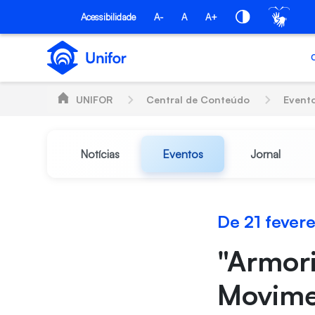
Pular para o Conteúdo principal
Acessibilidade
A-
A
A+
UNIFOR
Central de Conteúdo
Event
Notícias
Eventos
Jornal
De 21 fever
"Armori
Movime