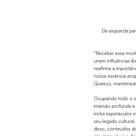
Da esquerda para
“Receber essa mostr
unem influências ibé
reafirma a importân
nossa essência enq
Queiroz, mantenedo
Ocupando todo o se
imersão profunda e
inclui espetáculos 
seu legado cultural,
disso, conteúdos di