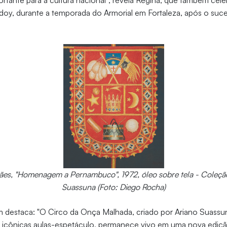
tante para a cultura nacional”, revela Regina, que também cele
doy, durante a temporada do Armorial em Fortaleza, após o suc
es, "Homenagem a Pernambuco", 1972, óleo sobre tela - Coleção
Suassuna (Foto: Diego Rocha)
 destaca: "O Circo da Onça Malhada, criado por Ariano Suassun
as icônicas aulas-espetáculo, permanece vivo em uma nova ediç