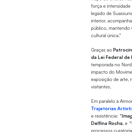
força e intensidade
legado de Suassuna e
interior, acompanh
público, mantendo 
cultural única."
Graças ao
Patrocín
da Lei Federal de 
temporada no Norde
impacto do Moviment
exposição de arte,
visitantes.
Em paralelo à Armor
Trajetórias Artíst
e resistência:
“Imag
Delfina Rocha
, e
“
processos curatori