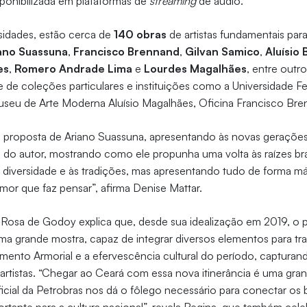
sponibilizada em plataformas de
streaming
de áudio.
sidades, estão cerca de
140 obras
de artistas fundamentais pa
ano Suassuna
,
Francisco Brennand
,
Gilvan Samico
,
Aluísio
es
,
Romero Andrade Lima
e
Lourdes Magalhães
, entre outro
 de coleções particulares e instituições como a Universidade Fe
eu de Arte Moderna Aluísio Magalhães, Oficina Francisco Bren
 à proposta de Ariano Suassuna, apresentando às novas gerações
 do autor, mostrando como ele propunha uma volta às raízes bra
 diversidade e às tradições, mas apresentando tudo de forma mág
r que faz pensar”, afirma Denise Mattar.
Rosa de Godoy explica que, desde sua idealização em 2019, o p
 grande mostra, capaz de integrar diversos elementos para tra
mento Armorial e a efervescência cultural do período, capturan
 artistas. “Chegar ao Ceará com essa nova itinerância é uma gr
icial da Petrobras nos dá o fôlego necessário para conectar os b