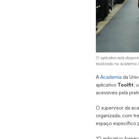
O aplicativo está dispon
localizado na academia (
A
Academia
da Univ
aplicativo
Toolfit
, 
acessíveis pela prat
O supervisor da ac
organizada, com tre
espaço específico p
“O aplicativo forne