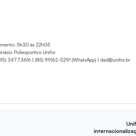
namento: 5h30 às 22h05
inásio Poliesportivo Unifor
(85) 3477.3616 | (85) 99162-5291 (WhatsApp) | dad@unifor.br
Uni
internacionaliza