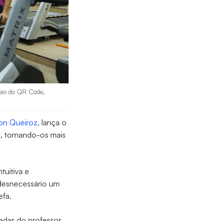
meio do QR Code,
on Queiroz
, lança o
s, tornando-os mais
ntuitiva e
 desnecessário um
efa.
adas do professor,