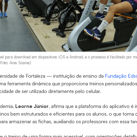
ível para download em dispositivos iOS e Android, e o processo é facilitado por 
Foto: Ares Soares)
ersidade de Fortaleza — instituição de ensino da
Fundação Eds
uma ferramenta dinâmica que proporciona treinos personalizado
icidade de ser utilizado diretamente pelo celular.
ademia,
Leorne Júnior
, afirma que a plataforma do aplicativo é i
inos bem estruturados e eficientes para os alunos, o que torna
ara armazenar as fichas, auxiliando os professores com essa tar
ce o treino de uma forma mais acessível, com orientações detalh