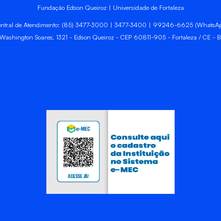
Fundação Edson Queiroz | Universidade de Fortaleza
ntral de Atendimento: (85) 3477-3000 | 3477-3400 | 99246-6625 (WhatsA
 Washington Soares, 1321 - Edson Queiroz - CEP 60811-905 - Fortaleza / CE - Br