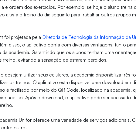
ia e ordem dos exercícios. Por exemplo, se hoje o aluno treina
vo ajusta o treino do dia seguinte para trabalhar outros grupos m
it foi projetada pela
Diretoria de Tecnologia da Informação da U
 Além disso, o aplicativo conta com diversas vantagens, tanto pa
ão da academia. Garantindo que os alunos tenham uma orientaçã
e treino, evitando a sensação de estarem perdidos.
 desejam utilizar seus celulares, a academia disponibiliza três 
izar os treinos. O aplicativo está disponível para download em d
so é facilitado por meio do QR Code, localizado na academia, q
eiro acesso. Após o download, o aplicativo pode ser acessado 
arelho.
Academia Unifor oferece uma variedade de serviços adicionais.
, entre outros.