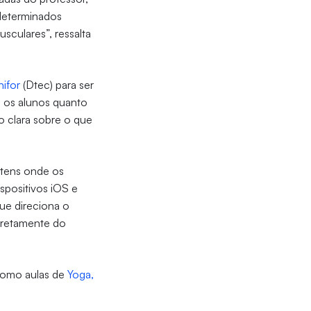
 determinados
usculares”, ressalta
nifor
(Dtec) para ser
ra os alunos quanto
o clara sobre o que
totens onde os
ispositivos iOS e
ue direciona o
diretamente do
 Como aulas de
Yoga,