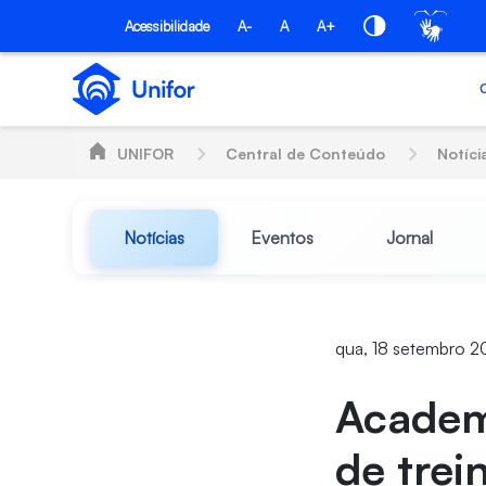
Pular para o Conteúdo principal
Acessibilidade
A-
A
A+
UNIFOR
Central de Conteúdo
Notíci
Notícias
Eventos
Jornal
qua, 18 setembro 2
Academi
de trei