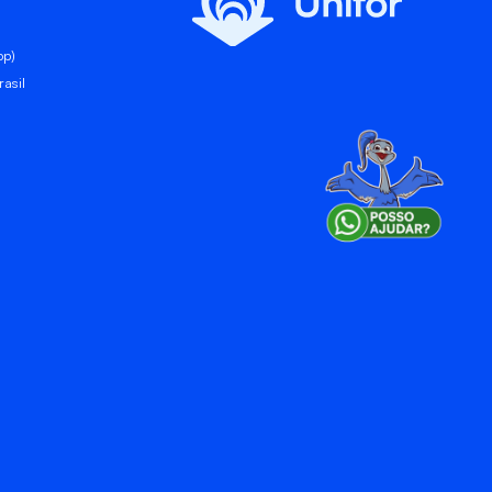
pp)
asil