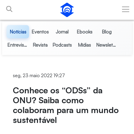
Pular para o Conteúdo principal
Notícias
Eventos
Jornal
Ebooks
Blog
Entrevistas
Revista
Podcasts
Mídias
Newsletter
seg, 23 maio 2022 19:27
Conhece os “ODSs” da
ONU? Saiba como
colaboram para um mundo
sustentável