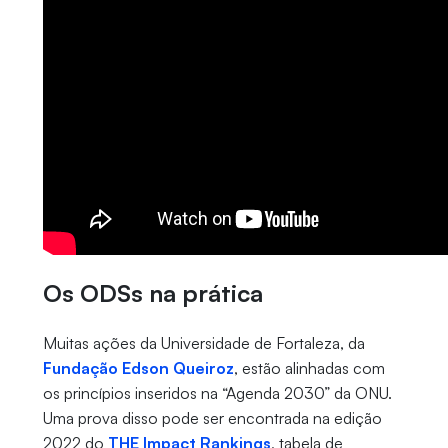
Os ODSs na prática
Muitas ações da Universidade de Fortaleza, da
Fundação Edson Queiroz
, estão alinhadas com
os princípios inseridos na “Agenda 2030” da ONU.
Uma prova disso pode ser encontrada na edição
2022 do
THE Impact Rankings
, tabela de