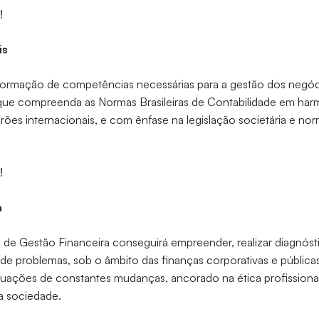
!
is
 formação de competências necessárias para a gestão dos negóci
á que compreenda as Normas Brasileiras de Contabilidade em ha
rões internacionais, e com ênfase na legislação societária e nor
!
a
de Gestão Financeira conseguirá empreender, realizar diagnósti
 de problemas, sob o âmbito das finanças corporativas e públicas
ituações de constantes mudanças, ancorado na ética profissiona
a sociedade.