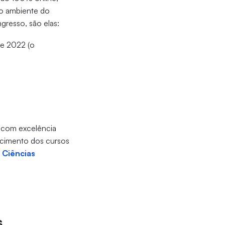
no ambiente do
gresso, são elas:
 e 2022 (o
;
m com excelência
ecimento dos cursos
,
Ciências
s