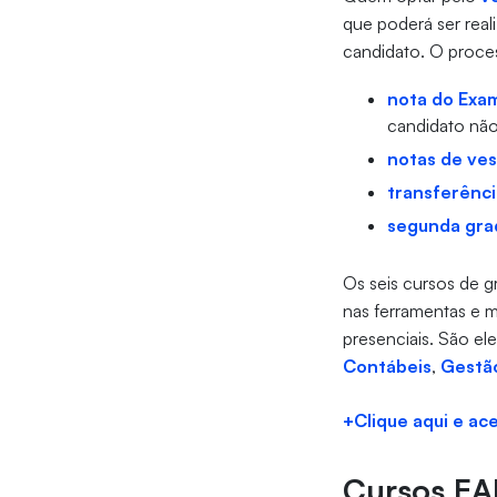
que poderá ser real
candidato. O proce
nota do Exa
candidato não
notas de ves
transferênci
segunda gra
Os seis cursos de 
nas ferramentas e 
presenciais. São el
Contábeis
,
Gestão
+Clique aqui e ac
Cursos EAD