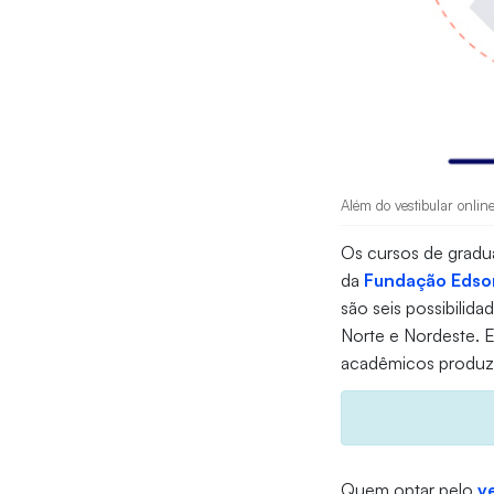
Além do vestibular online
Os cursos de grad
da
Fundação Edso
são seis possibilid
Norte e Nordeste. 
acadêmicos produzi
Quem optar pelo
v