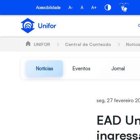
Pular para o Conteúdo principal
Acessibilidade
A-
A
A+
UNIFOR
Central de Conteúdo
Notíci
Notícias
Eventos
Jornal
seg, 27 fevereiro 
EAD Un
ingress