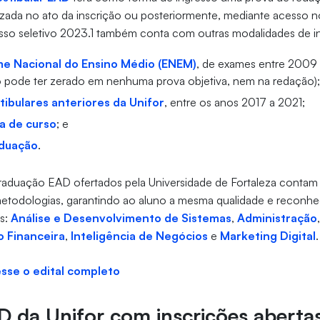
izada no ato da inscrição ou posteriormente, mediante acesso 
sso seletivo 2023.1 também conta com outras modalidades de in
me Nacional do Ensino Médio (ENEM)
, de exames entre 2009
 pode ter zerado em nenhuma prova objetiva, nem na redação)
tibulares anteriores da Unifor
, entre os anos 2017 a 2021;
a de curso
; e
duação
.
graduação EAD ofertados pela Universidade de Fortaleza conta
metodologias, garantindo ao aluno a mesma qualidade e reconh
es:
Análise e Desenvolvimento de Sistemas
,
Administração
 Financeira
,
Inteligência de Negócios
e
Marketing Digital
.
esse o edital completo
 da Unifor com inscrições aberta