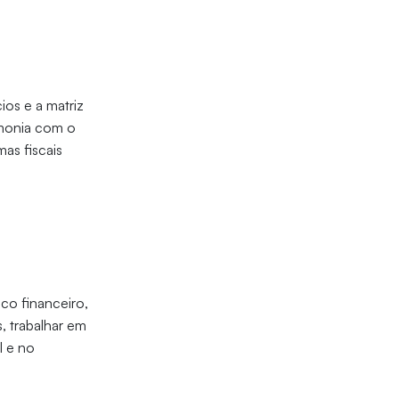
os e a matriz
rmonia com o
mas fiscais
co financeiro,
, trabalhar em
l e no