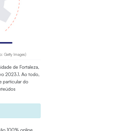
ão: Getty Images)
idade de Fortaleza,
ivo 2023.1. Ao todo,
 particular do
onteúdos
ção 100% online,