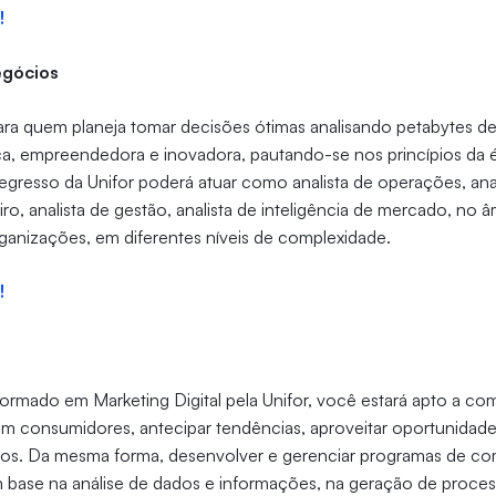
!
egócios
ara quem planeja tomar decisões ótimas analisando petabytes d
ica, empreendedora e inovadora, pautando-se nos princípios da é
 egresso da Unifor poderá atuar como analista de operações, ana
ceiro, analista de gestão, analista de inteligência de mercado, no 
rganizações, em diferentes níveis de complexidade.
!
ormado em Marketing Digital pela Unifor, você estará apto a com
m consumidores, antecipar tendências, aproveitar oportunidad
riscos. Da mesma forma, desenvolver e gerenciar programas de 
m base na análise de dados e informações, na geração de proc