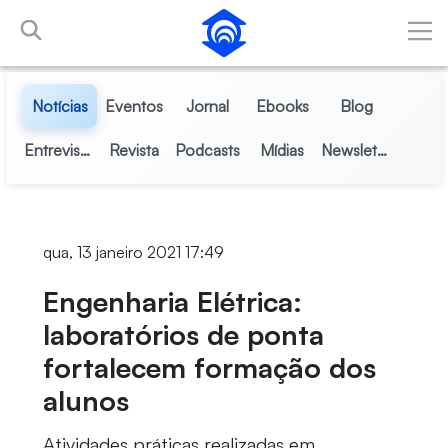
Pular para o Conteúdo principal
Notícias
Eventos
Jornal
Ebooks
Blog
Entrevistas
Revista
Podcasts
Mídias
Newsletter
qua, 13 janeiro 2021 17:49
Engenharia Elétrica:
laboratórios de ponta
fortalecem formação dos
alunos
Atividades práticas realizadas em