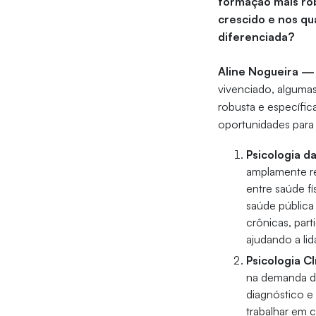
formação mais ro
crescido e nos qu
diferenciada?
Aline Nogueira —
vivenciado, algumas
robusta e específic
oportunidades para 
Psicologia d
amplamente re
entre saúde fí
saúde pública
crônicas, par
ajudando a li
Psicologia Cl
na demanda de
diagnóstico e
trabalhar em c