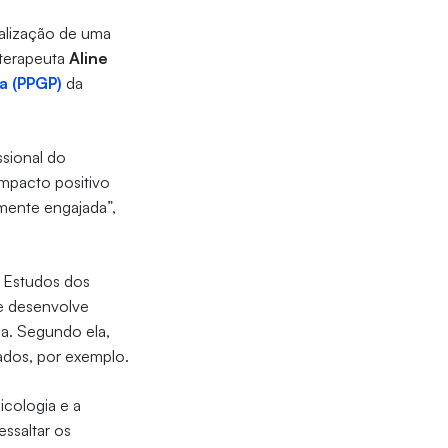
alização de uma
oterapeuta
Aline
a (PPGP)
da
ssional do
impacto positivo
lmente engajada”,
e Estudos dos
de desenvolve
ia. Segundo ela,
ados, por exemplo.
icologia e a
ssaltar os