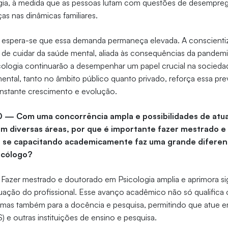
ogia, à medida que as pessoas lutam com questões de desempre
as nas dinâmicas familiares.
 espera-se que essa demanda permaneça elevada. A conscienti
 de cuidar da saúde mental, aliada às consequências da pandemi
icologia continuarão a desempenhar um papel crucial na socied
ental, tanto no âmbito público quanto privado, reforça essa prev
stante crescimento e evolução.
10 — Com uma concorrência ampla e possibilidades de atu
em diversas áreas, por que é importante fazer mestrado 
r se capacitando academicamente faz uma grande diferen
sicólogo?
Fazer mestrado e doutorado em Psicologia amplia e aprimora si
tuação do profissional. Esse avanço acadêmico não só qualifica 
, mas também para a docência e pesquisa, permitindo que atue e
) e outras instituições de ensino e pesquisa.