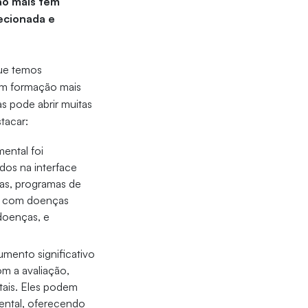
ão mais têm
recionada e
que temos
com formação mais
as pode abrir muitas
tacar:
ental foi
os na interface
cas, programas de
es com doenças
doenças, e
umento significativo
m a avaliação,
tais. Eles podem
mental, oferecendo