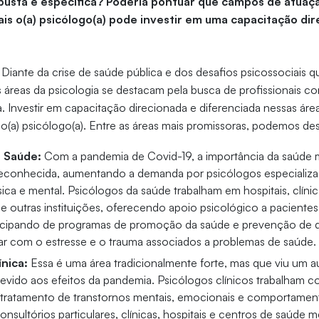
busta e específica? Poderia pontuar que campos de atuaç
ais o(a) psicólogo(a) pode investir em uma capacitação di
Diante da crise de saúde pública e dos desafios psicossociais 
 áreas da psicologia se destacam pela busca de profissionais 
a. Investir em capacitação direcionada e diferenciada nessas áre
o(a) psicólogo(a). Entre as áreas mais promissoras, podemos des
a Saúde:
Com a pandemia de Covid-19, a importância da saúde m
conhecida, aumentando a demanda por psicólogos especializad
sica e mental. Psicólogos da saúde trabalham em hospitais, clíni
 e outras instituições, oferecendo apoio psicológico a pacient
ticipando de programas de promoção da saúde e prevenção de 
dar com o estresse e o trauma associados a problemas de saúde.
ínica:
Essa é uma área tradicionalmente forte, mas que viu um a
vido aos efeitos da pandemia. Psicólogos clínicos trabalham co
 tratamento de transtornos mentais, emocionais e comportamen
onsultórios particulares, clínicas, hospitais e centros de saúde 