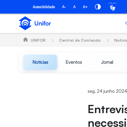
Pular para o Conteúdo principal
Acessibilidade
A-
A
A+
UNIFOR
Central de Conteúdo
Notíci
Notícias
Eventos
Jornal
seg, 24 junho 202
Entrevi
necess