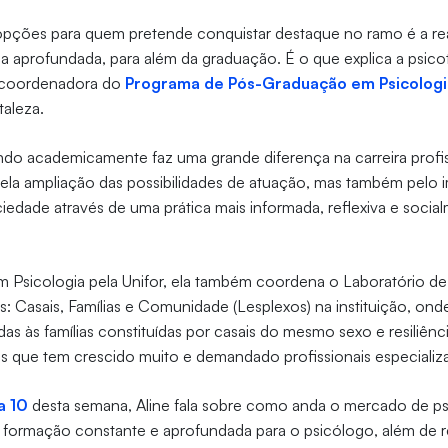
 opções para quem pretende conquistar destaque no ramo é a re
 aprofundada, para além da graduação. É o que explica a psic
 coordenadora do
Programa de Pós-Graduação em Psicologi
taleza.
ndo academicamente faz uma grande diferença na carreira profi
ela ampliação das possibilidades de atuação, mas também pelo 
iedade através de uma prática mais informada, reflexiva e socia
m Psicologia pela Unifor, ela também coordena o Laboratório d
 Casais, Famílias e Comunidade (Lesplexos) na instituição, on
das às famílias constituídas por casais do mesmo sexo e resiliênc
s que tem crescido muito e demandado profissionais especializ
a 10
desta semana, Aline fala sobre como anda o mercado de ps
 formação constante e aprofundada para o psicólogo, além de re