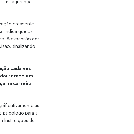
go, insegurança
zação crescente
a, indica que os
ade. A expansão dos
isão, sinalizando
ação cada vez
e doutorado em
ça na carreira
gnificativamente as
o psicólogo para a
m Instituições de