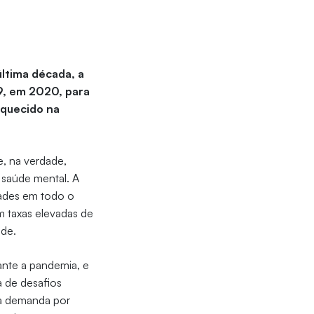
ltima década, a
9, em 2020, para
aquecido na
e, na verdade,
saúde mental. A
dades em todo o
 taxas elevadas de
ade.
rante a pandemia, e
a de desafios
a demanda por