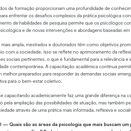
ados de formação proporcionam uma profundidade de conhecim
para enfrentar os desafios complexos da prática psicológica c
mento de habilidades de pesquisa permite que os psicólogos co
psicológica e de novas intervenções e abordagens baseadas em 
 mais ampla, mestrados e doutorados têm como objetivos prom
bio com a sociedade. Isso se reflete no aprimoramento da refl
s sociais pertinentes, o que é fundamental para a relevância e
edade contemporânea. A capacitação acadêmica contínua permi
am melhor preparados para responder às demandas sociais emerge
tiva para o bem-estar coletivo.
e capacitando academicamente faz uma grande diferença na carr
ó pela ampliação das possibilidades de atuação, mas também pe
iedade através de uma prática mais informada, reflexiva e socia
0 — Quais são as áreas da psicologia que mais buscam um 