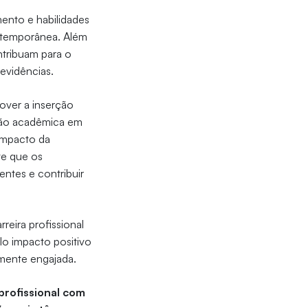
ento e habilidades
ontemporânea. Além
ntribuam para o
evidências.
over a inserção
exão acadêmica em
 impacto da
te que os
ntes e contribuir
eira profissional
lo impacto positivo
lmente engajada.
profissional com