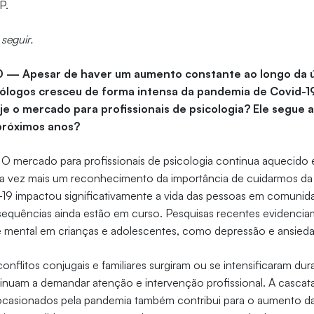
P.
 seguir.
10 — Apesar de haver um aumento constante ao longo da ú
ólogos cresceu de forma intensa da pandemia de Covid-1
e o mercado para profissionais de psicologia? Ele segue 
próximos anos?
O mercado para profissionais de psicologia continua aquecido 
 vez mais um reconhecimento da importância de cuidarmos da 
19 impactou significativamente a vida das pessoas em comuni
equências ainda estão em curso. Pesquisas recentes evidenciam
 mental em crianças e adolescentes, como depressão e ansied
onflitos conjugais e familiares surgiram ou se intensificaram du
inuam a demandar atenção e intervenção profissional. A cascat
casionados pela pandemia também contribui para o aumento d