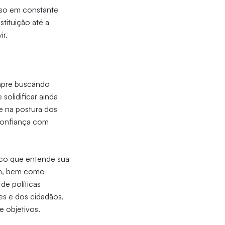
sso em constante
tituição até a
ir.
empre buscando
olidificar ainda
de na postura dos
 confiança com
co que entende sua
jam, bem como
de políticas
es e dos cidadãos,
e objetivos.