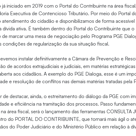
o já iniciado em 2019 com o Portal do Contribuinte na área fisca
ria Executiva de Contencioso Tributário. Por meio do Portal d
o atendimento do cidadão e disponibilizamos de forma acessível 
 dívida ativa. É também dentro do Portal do Contribuinte que o
ade de marcar uma mesa de negociação pelo Programa PGE Dialo
s condições de regularização da sua situação fiscal.
devemos instalar definitivamente a Câmara de Prevenção e Reso
ão de acordos extrajudiciais e judiciais, em matérias estratégica
aberta aos cidadãos. A exemplo do PGE Dialoga, esse é um impo
idade e resolução de conflitos nas demais matérias tratadas pela 
 de destacar, ainda, o estreitamento do diálogo da PGE com i
idade e eficiência na tramitação dos processos. Passo fundamen
a na área fiscal, será o lançamento das ferramentas CONSULTA 
o do PORTAL DO CONTRIBUINTE, que tornará mais ágil o at
ãos do Poder Judiciário e do Ministério Público em relação à dív