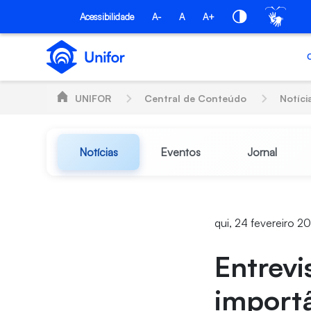
Pular para o Conteúdo principal
Acessibilidade
A-
A
A+
UNIFOR
Central de Conteúdo
Notíci
Notícias
Eventos
Jornal
qui, 24 fevereiro 2
Entrevi
importâ