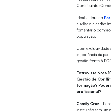
Contribuinte (Conde
Idealizadora do
Por
auxiliar o cidadão i
fomentar o compromi
população.
Com exclusividade
importância da part
gestão frente à PG
Entrevista Nota 1
Gestão de Conflit
formação? Poderia
profissional?
Camily Cruz -
Penso
instituição tem um 