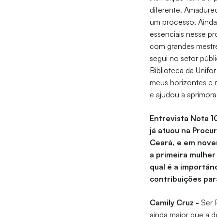
diferente. Amadurec
um processo. Ainda
essenciais nesse p
com grandes mestres
segui no setor púb
Biblioteca da Unifo
meus horizontes e 
e ajudou a aprimora
Entrevista Nota 1
já atuou na Procu
Ceará, e em nove
a primeira mulher
qual é a importân
contribuições pa
Camily Cruz -
Ser 
ainda maior que a 