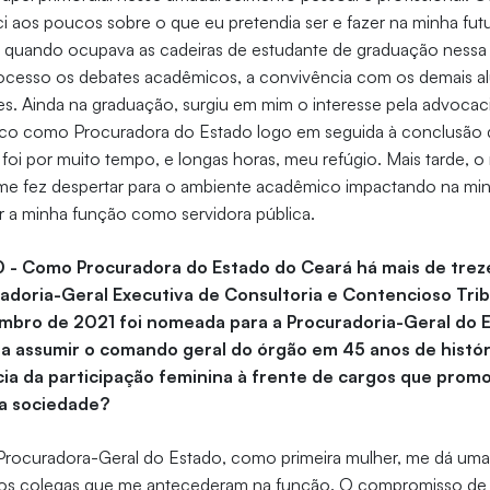
i aos poucos sobre o que eu pretendia ser e fazer na minha futu
 quando ocupava as cadeiras de estudante de graduação nessa i
rocesso os debates acadêmicos, a convivência com os demais a
. Ainda na graduação, surgiu em mim o interesse pela advocacia
lico como Procuradora do Estado logo em seguida à conclusão 
r foi por muito tempo, e longas horas, meu refúgio. Mais tarde, 
me fez despertar para o ambiente acadêmico impactando na mi
r a minha função como servidora pública.
0 - Como Procuradora do Estado do Ceará há mais de trez
radoria-Geral Executiva de Consultoria e Contencioso Tri
mbro de 2021 foi nomeada para a Procuradoria-Geral do 
 a assumir o comando geral do órgão em 45 anos de históri
cia da participação feminina à frente de cargos que pro
ra sociedade?
Procuradora-Geral do Estado, como primeira mulher, me dá uma
dos colegas que me antecederam na função. O compromisso de 