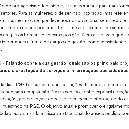
o do protagonismo feminino e, assim, contribuir para transformar
 setores. Para as mulheres, o de ser, não inspiração, mas referê
em nós mesmas, de que devemos nos posicionar sem medo, e co
consciência de que podemos ter os mesmos direitos, de sermos
dida que os homens na mesma posição. Além disso, vejo que a 
es importantes à frente de cargos de gestão, como sensibilidade 
.
 - Falando sobre a sua gestão: quais são os principais pro
ando a prestação de serviços e informações aos cidadãos
da dia a PGE busca aprimorar suas ações de modo a oferecer u
alidade para a população. Nesse sentido, tenho especial atenção
r inovação, governança e conciliação na gestão pública, sendo es
 investindo na PGE. O objetivo atual é promover o engajament
adão, aproximando a missão institucional do anseio público com