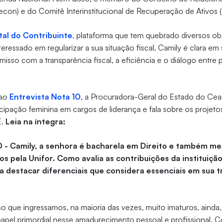
con) e do Comitê Interinstitucional de Recuperação de Ativos (
tal do Contribuinte
, plataforma que tem quebrado diversos ob
nteressado em regularizar a sua situação fiscal, Camily é clara em
sso com a transparência fiscal, a eficiência e o diálogo entre 
 ao
Entrevista Nota 10
, a Procuradora-Geral do Estado do Cear
icipação feminina em cargos de liderança e fala sobre os projeto
E.
Leia na íntegra:
0 - Camily, a senhora é bacharela em Direito e também me
os pela Unifor. Como avalia as contribuições da instituiçã
 destacar diferenciais que considera essenciais em sua tr
 que ingressamos, na maioria das vezes, muito imaturos, ainda
papel primordial nesse amadurecimento pessoal e profissional. 