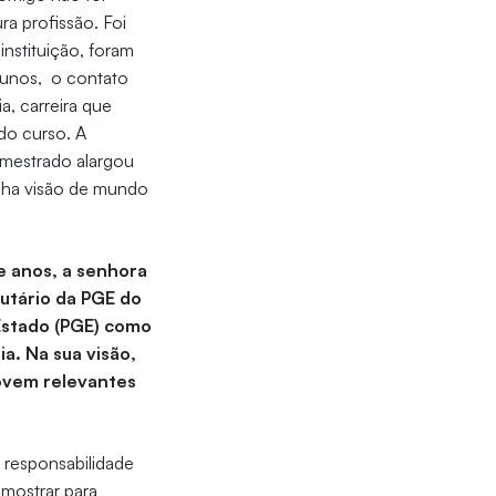
ra profissão. Foi
nstituição, foram
lunos, o contato
, carreira que
do curso. A
o mestrado alargou
nha visão de mundo
e anos, a senhora
butário da PGE do
Estado (PGE) como
a. Na sua visão,
movem relevantes
 responsabilidade
mostrar para