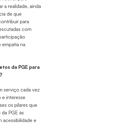
 a realidade, ainda
ncia de que
ntribuir para
 escutadas com
participação
e empatia na
jetos da PGE para
?
m serviço cada vez
 e interesse
ses os pilares que
o da PGE às
 acessibilidade e