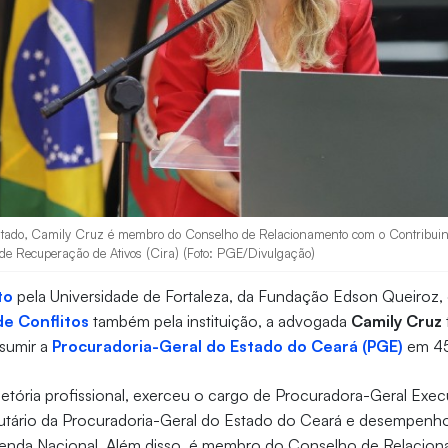
stado, Camily Cruz é membro do Conselho de Relacionamento com o Contribuin
l de Recuperação de Ativos (Cira) (Foto: PGE/Divulgação)
to
pela Universidade de Fortaleza, da Fundação Edson Queiroz,
de Conflitos
também pela instituição, a advogada
Camily Cruz
ssumir a
Procuradoria-Geral do Estado do Ceará (PGE)
em 45 
jetória profissional, exerceu o cargo de Procuradora-Geral Exec
utário da Procuradoria-Geral do Estado do Ceará e desempenho
zenda Nacional. Além disso, é membro do Conselho de Relacio