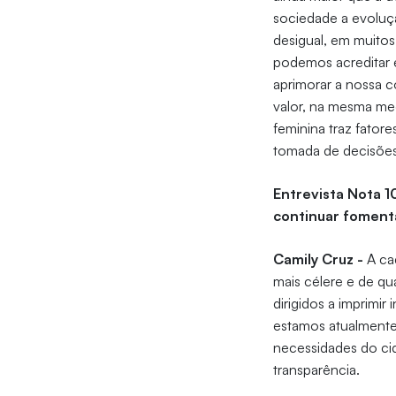
sociedade a evoluçã
desigual, em muitos
podemos acreditar 
aprimorar a nossa 
valor, na mesma me
feminina traz fator
tomada de decisões
Entrevista Nota 10
continuar foment
Camily Cruz -
A ca
mais célere e de qu
dirigidos a imprimi
estamos atualmente
necessidades do cid
transparência.