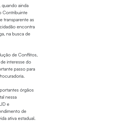
l, quando ainda
o Contribuinte
e transparente as
 cidadão encontra
ga, na busca de
lução de Conflitos,
s de interesse do
rtante passo para
Procuradoria.
mportantes órgãos
tal nessa
JUD e
endimento de
ida ativa estadual.