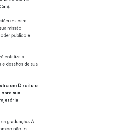
Cira).
stáculos para
 sua missão:
poder público e
á enfatiza a
s e desafios de sua
stra em Direito e
o para sua
ajetória
, na graduação. A
Comigo não foi