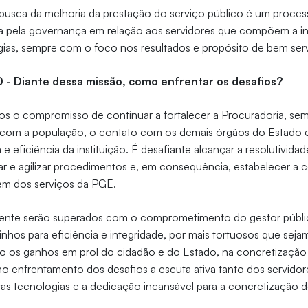
usca da melhoria da prestação do serviço público é um proce
a pela governança em relação aos servidores que compõem a ins
ias, sempre com o foco nos resultados e propósito de bem serv
0 - Diante dessa missão, como enfrentar os desafios?
s o compromisso de continuar a fortalecer a Procuradoria, s
 com a população, o contato com os demais órgãos do Estado e s
 e eficiência da instituição. É desafiante alcançar a resolutivida
icar e agilizar procedimentos e, em consequência, estabelecer a
em dos serviços da PGE.
ente serão superados com o comprometimento do gestor públi
inhos para eficiência e integridade, por mais tortuosos que se
o os ganhos em prol do cidadão e do Estado, na concretização 
 no enfrentamento dos desafios a escuta ativa tanto dos servidor
as tecnologias e a dedicação incansável para a concretização d