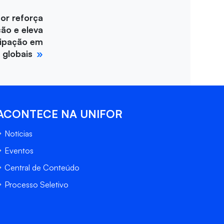
for reforça
ção e eleva
cipação em
 globais
ACONTECE NA UNIFOR
Notícias
Eventos
Central de Conteúdo
Processo Seletivo