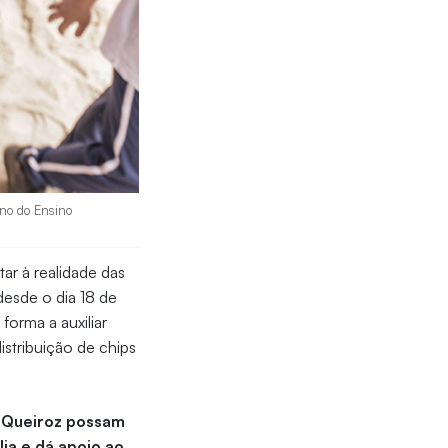
Ano do Ensino
ar à realidade das
 desde o dia 18 de
forma a auxiliar
istribuição de chips
a Queiroz possam
lia e dá apoio ao