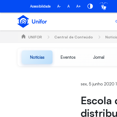
Pular para o Conteúdo principal
Acessibilidade
A-
A
A+
UNIFOR
Central de Conteúdo
Notíci
Notícias
Eventos
Jornal
sex, 5 junho 2020 
Escola 
distrib