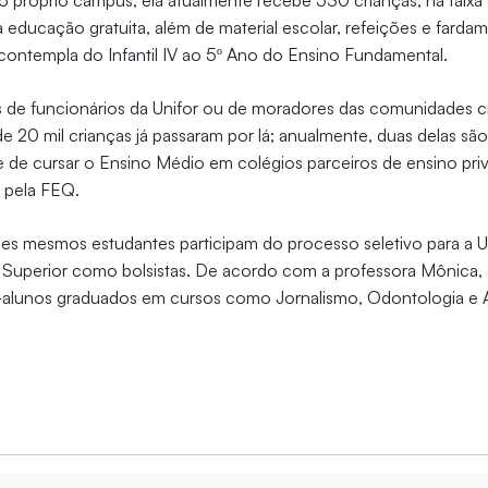
no próprio campus, ela atualmente recebe 530 crianças, na faixa e
 educação gratuita, além de material escolar, refeições e fard
 contempla do Infantil IV ao 5º Ano do Ensino Fundamental.
s de funcionários da Unifor ou de moradores das comunidades ci
de 20 mil crianças já passaram por lá; anualmente, duas delas s
 de cursar o Ensino Médio em colégios parceiros de ensino pri
 pela FEQ.
ses mesmos estudantes participam do processo seletivo para a 
o Superior como bolsistas. De acordo com a professora Mônica, 
x-alunos graduados em cursos como Jornalismo, Odontologia e 