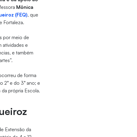
ofessora
Mônica
eiroz (FEQ)
, que
 Fortaleza.
as por meio de
 atividades e
ncias, e também
artes”.
 ocorreu de forma
do 2° e do 3° ano; e
 da própria Escola.
ueiroz
 de Extensão da