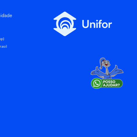
cidade
pp)
asil