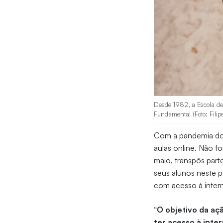
Desde 1982, a Escola de 
Fundamental (Foto: Filip
Com a pandemia do n
aulas online. Não fo
maio, transpôs parte
seus alunos neste pe
com acesso à intern
“
O objetivo da aç
ter acesso à inte