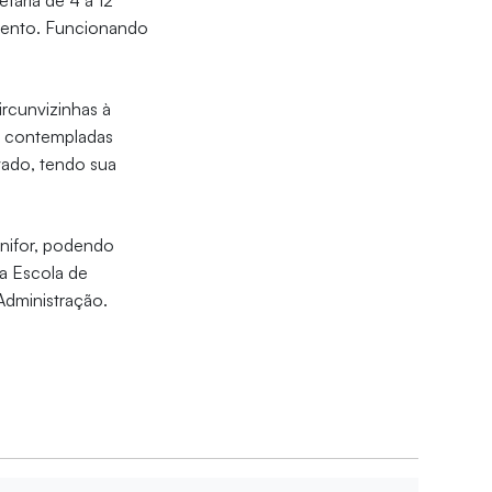
tária de 4 a 12
amento. Funcionando
rcunvizinhas à
ão contempladas
vado, tendo sua
Unifor, podendo
a Escola de
Administração.