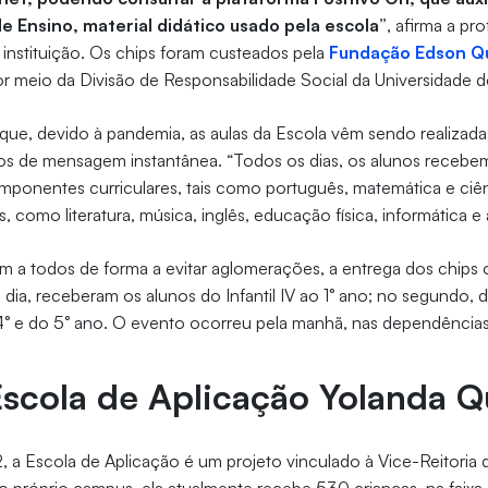
de Ensino, material didático usado pela escola”
, afirma a pr
a instituição. Os chips foram custeados pela
Fundação Edson Qu
 meio da Divisão de Responsabilidade Social da Universidade de
 que, devido à pandemia, as aulas da Escola vêm sendo realizad
os de mensagem instantânea. “Todos os dias, os alunos recebem
mponentes curriculares, tais como português, matemática e ciê
s, como literatura, música, inglês, educação física, informática e 
m a todos de forma a evitar aglomerações, a entrega dos chips
o dia, receberam os alunos do Infantil IV ao 1° ano; no segundo, 
 4° e do 5° ano. O evento ocorreu pela manhã, nas dependências
Escola de Aplicação Yolanda Q
 a Escola de Aplicação é um projeto vinculado à Vice-Reitoria