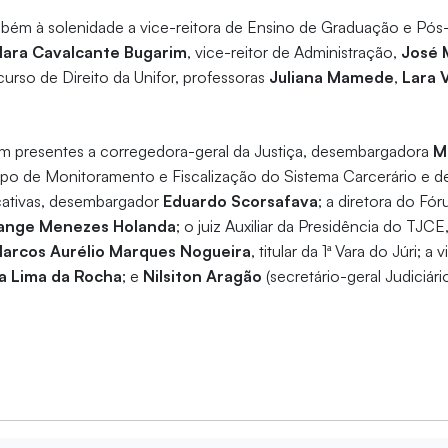
m à solenidade a vice-reitora de Ensino de Graduação e Pós
lara Cavalcante Bugarim
, vice-reitor de Administração,
José 
rso de Direito da Unifor, professoras
Juliana Mamede
,
Lara V
am presentes a corregedora-geral da Justiça, desembargadora
M
upo de Monitoramento e Fiscalização do Sistema Carcerário e 
ativas, desembargador
Eduardo Scorsafava
; a diretora do Fó
ange Menezes Holanda
; o juiz Auxiliar da Presidência do TJCE
arcos Aurélio Marques Nogueira
, titular da 1ª Vara do Júri; a
a Lima da Rocha
; e
Nilsiton Aragão
(secretário-geral Judiciári