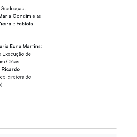
-Graduação,
Maria Gondim
e as
ieira
e
Fabíola
aria Edna Martins
;
de Execução de
rum Clóvis
,
Ricardo
 vice-diretora do
o).