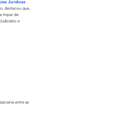
ias Jurídicas
io, destacou que,
de ímpar de
udiciário e
parceria entre as