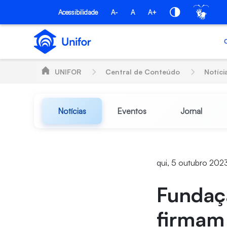
Pular para o Conteúdo principal
Acessibilidade
A-
A
A+
UNIFOR
Central de Conteúdo
Notíci
Notícias
Eventos
Jornal
qui, 5 outubro 2023
Fundaç
firmam 