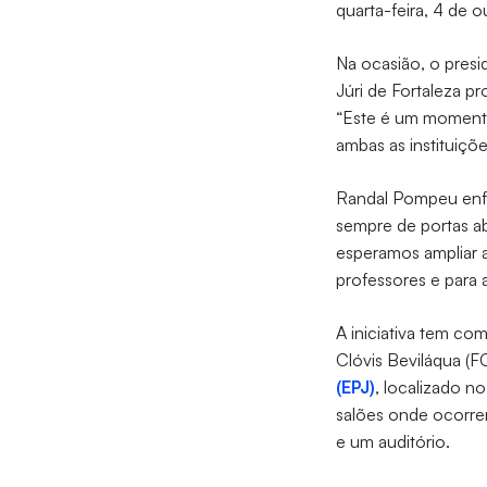
quarta-feira, 4 de o
Na ocasião, o presi
Júri de Fortaleza p
“Este é um momento
ambas as instituiçõe
Randal Pompeu enfat
sempre de portas ab
esperamos ampliar a
professores e para
A iniciativa tem c
Clóvis Beviláqua (
(EPJ)
, localizado n
salões onde ocorrem
e um auditório.