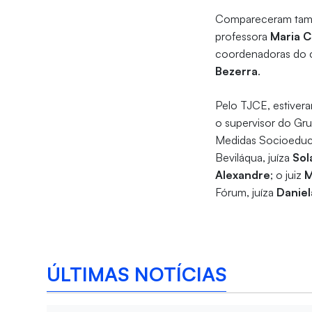
Compareceram també
professora
Maria C
coordenadoras do cu
Bezerra
.
Pelo TJCE, estiver
o supervisor do Gr
Medidas Socioeduc
Beviláqua, juíza
Sol
Alexandre
; o juiz
M
Fórum, juíza
Daniel
ÚLTIMAS NOTÍCIAS