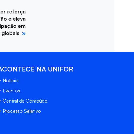
for reforça
ção e eleva
cipação em
 globais
ACONTECE NA UNIFOR
Notícias
Eventos
Central de Conteúdo
Processo Seletivo