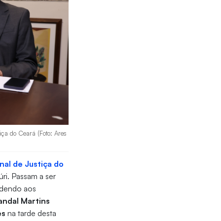
tiça do Ceará (Foto: Ares
nal de Justiça do
úri. Passam a ser
ndendo aos
andal Martins
es
na tarde desta