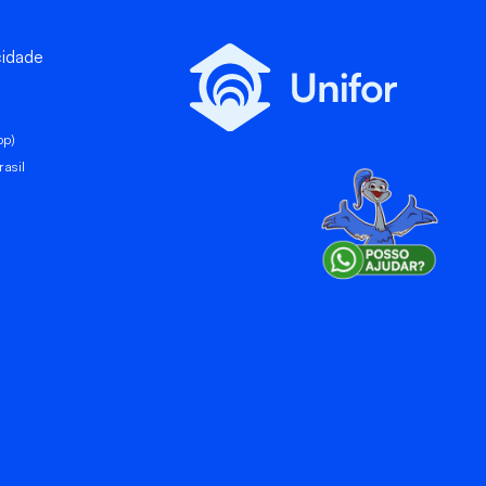
cidade
pp)
asil