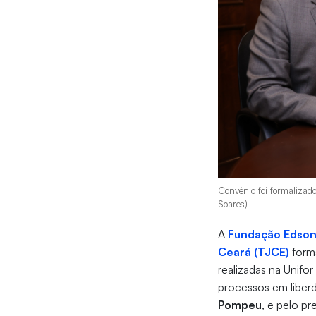
Convênio foi formalizado 
Soares)
A
Fundação Edson
Ceará (TJCE)
forma
realizadas na Unif
processos em liberd
Pompeu
, e pelo p