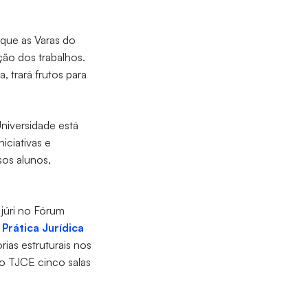
 que as Varas do
ção dos trabalhos.
 trará frutos para
niversidade está
iciativas e
sos alunos,
júri no Fórum
 Prática Jurídica
rias estruturais nos
 o TJCE cinco salas