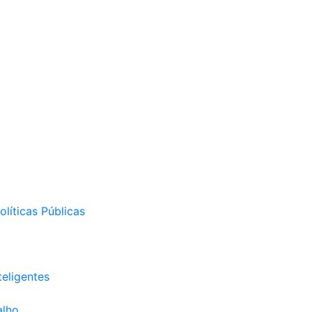
líticas Públicas
eligentes
alho