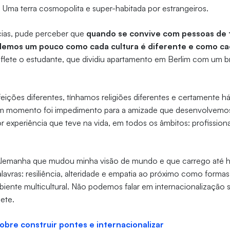
. Uma terra cosmopolita e super-habitada por estrangeiros.
cias, pude perceber que
quando se convive com pessoas de 
emos um pouco como cada cultura é diferente e como c
reflete o estudante, que dividiu apartamento em Berlim com um br
eições diferentes, tínhamos religiões diferentes e certamente há
momento foi impedimento para a amizade que desenvolvemos”,
or experiência que teve na vida, em todos os âmbitos: profissiona
Alemanha que mudou minha visão de mundo e que carrego até h
lavras: resiliência, alteridade e empatia ao próximo como formas
ente multicultural. Não podemos falar em internacionalização s
lete.
sobre construir pontes e internacionalizar