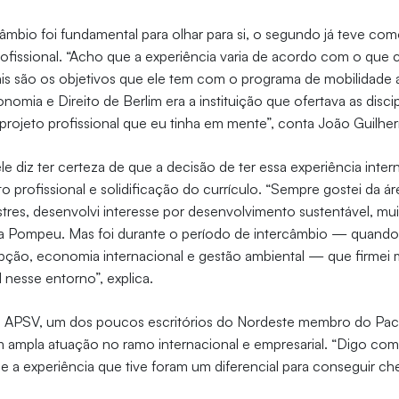
câmbio foi fundamental para olhar para si, o segundo já teve co
fissional. “Acho que a experiência varia de acordo com o que 
ais são os objetivos que ele tem com o programa de mobilidade
omia e Direito de Berlim era a instituição que ofertava as discip
rojeto profissional que eu tinha em mente”, conta João Guilhe
le diz ter certeza de que a decisão de ter essa experiência inter
 profissional e solidificação do currículo. “Sempre gostei da áre
res, desenvolvi interesse por desenvolvimento sustentável, mui
a Pompeu. Mas foi durante o período de intercâmbio — quando t
upção, economia internacional e gestão ambiental — que firmei 
 nesse entorno”, explica.
no APSV, um dos poucos escritórios do Nordeste membro do Pac
 ampla atuação no ramo internacional e empresarial. “Digo co
s e a experiência que tive foram um diferencial para conseguir c