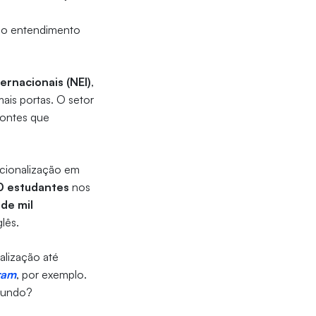
e
ndo entendimento
ernacionais (NEI)
,
ais portas. O setor
pontes que
nacionalização em
0 estudantes
nos
de mil
lês.
alização até
ram
, por exemplo.
 mundo?