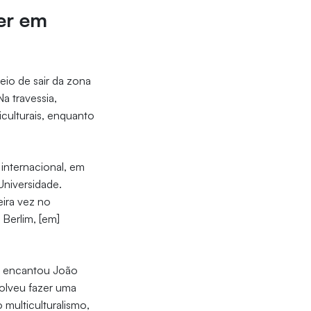
ver em
io de sair da zona
a travessia,
iculturais, enquanto
internacional, em
niversidade.
eira vez no
 Berlim, [em]
ue encantou João
solveu fazer uma
 multiculturalismo,