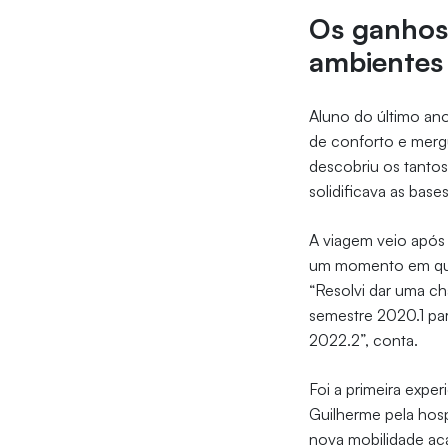
Os ganhos 
ambientes 
Aluno do último an
de conforto e merg
descobriu os tantos
solidificava as bas
A viagem veio após 
um momento em que 
“Resolvi dar uma ch
semestre 2020.1 par
2022.2”, conta.
Foi a primeira exp
Guilherme pela hosp
nova mobilidade aca