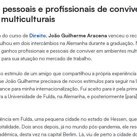
pessoais e profissionais de convi
multiculturais
o do curso de
Direito
,
João Guilherme Aracena
venceu o rece
ulhou em dois intercâmbios na Alemanha durante a graduação. N
 ganhos profissionais e pessoais de conviver em ambientes mult
es para sua atuação no mercado de trabalho.
o estímulo de um amigo que compartilhou a própria experiência 
João Guilherme precisava de novos estímulos para seguir na U
ance para minha internacionalização. Fui aceito para ir pela prim
a a Universidade de Fulda, na Alemanha, e posteriormente [para]
eriência em Fulda, uma pequena cidade no estado de Hessen, q
italidade. Dois anos depois, já no mundo pós-pandemia, ele re
dêmica, desta vez na capital Berlim. Lá, viu de perto a cidade do