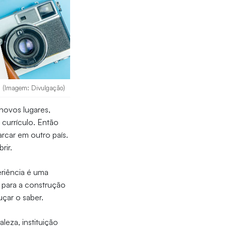
s (Imagem: Divulgação)
novos lugares,
 currículo. Então
car em outro país.
rir.
eriência é uma
 para a construção
uçar o saber.
leza, instituição