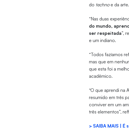
do
techno
e da arte
“Nas duas experiên
do mundo, aprend
ser respeitada
”, 
e um indiano.
“Todos fazíamos ref
mas que em nenhum 
que esta foi a melh
acadêmico.
“O que aprendi na 
resumido em três pa
conviver em um ambi
três elementos”, ref
> SAIBA MAIS | É 