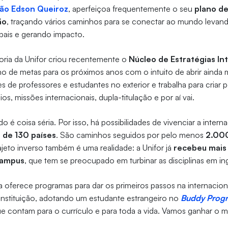
ão Edson Queiroz
, aperfeiçoa frequentemente o seu
plano d
ão
, traçando vários caminhos para se conectar ao mundo leva
bais e gerando impacto.
toria da Unifor criou recentemente o
Núcleo de Estratégias Int
o de metas para os próximos anos com o intuito de abrir ainda m
s de professores e estudantes no exterior e trabalha para criar 
ios, missões internacionais, dupla-titulação e por aí vai.
 é coisa séria. Por isso, há possibilidades de vivenciar a inter
 de 130 países
. São caminhos seguidos por pelo menos
2.00
rajeto inverso também é uma realidade: a Unifor já
recebeu mais 
campus
, que tem se preocupado em turbinar as disciplinas em ing
a oferece programas para dar os primeiros passos na internacion
instituição, adotando um estudante estrangeiro no
Buddy Prog
ue contam para o currículo e para toda a vida. Vamos ganhar o