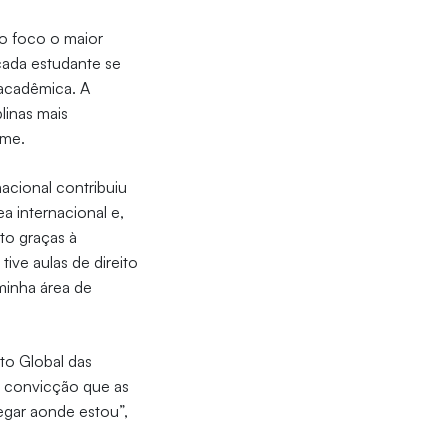
mo foco o maior
cada estudante se
 acadêmica. A
linas mais
rme.
nacional contribuiu
a internacional e,
to graças à
ive aulas de direito
minha área de
to Global das
m convicção que as
hegar aonde estou”,