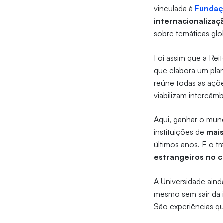
vinculada à
Fundaç
internacionalizaç
sobre temáticas glo
Foi assim que a Rei
que elabora um plan
reúne todas as açõe
viabilizam intercâmb
Aqui, ganhar o mundo
instituições de
mais
últimos anos. E o t
estrangeiros no 
A Universidade aind
mesmo sem sair da 
São experiências q