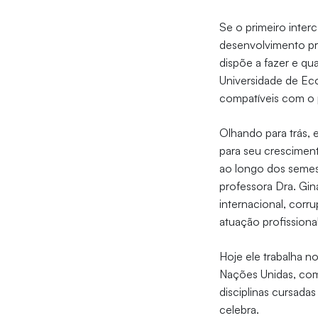
Se o primeiro inter
desenvolvimento pro
dispõe a fazer e qu
Universidade de Econ
compatíveis com o p
Olhando para trás, e
para seu crescimento
ao longo dos semest
professora Dra. Gin
internacional, corr
atuação profissional
Hoje ele trabalha 
Nações Unidas, com
disciplinas cursada
celebra.