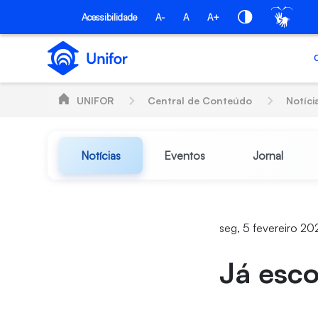
Pular para o Conteúdo principal
Acessibilidade
A-
A
A+
UNIFOR
Central de Conteúdo
Notíci
Notícias
Eventos
Jornal
seg, 5 fevereiro 20
Já esco