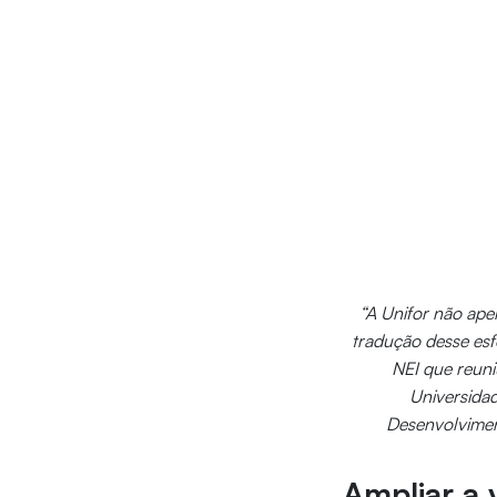
“A Unifor não ape
tradução desse esf
NEI que reuni
Universidad
Desenvolvimen
Ampliar a 