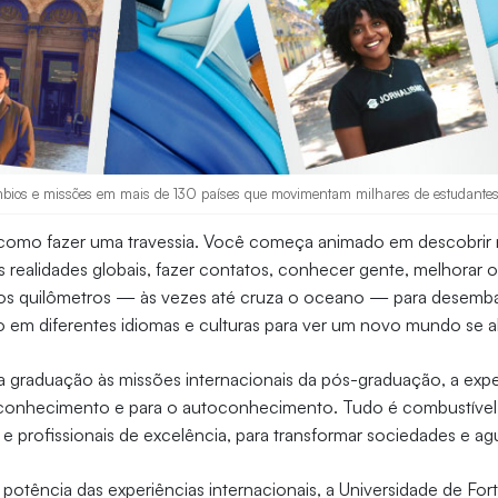
mbios e missões em mais de 130 países que movimentam milhares de estudante
como fazer uma travessia. Você começa animado em descobrir 
 realidades globais, fazer contatos, conhecer gente, melhorar o
os quilômetros — às vezes até cruza o oceano — para desembar
 em diferentes idiomas e culturas para ver um novo mundo se ab
a graduação às missões internacionais da pós-graduação, a exp
 conhecimento e para o autoconhecimento. Tudo é combustível
 e profissionais de excelência, para transformar sociedades e ag
potência das experiências internacionais, a Universidade de Forta