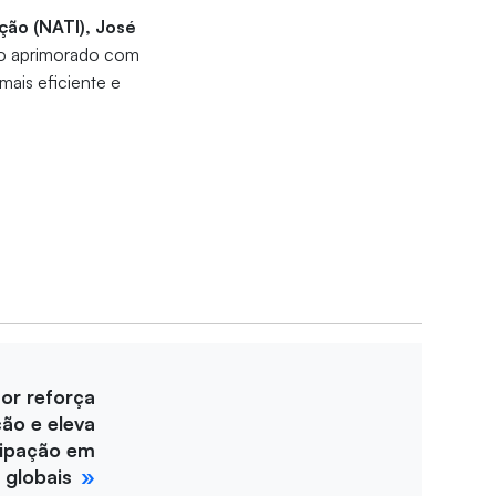
ção (NATI), José
ndo aprimorado com
mais eficiente e
for reforça
ção e eleva
cipação em
 globais