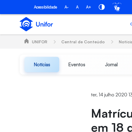
Pular para o Conteúdo principal
Acessibilidade
A-
A
A+
UNIFOR
Central de Conteúdo
Notíci
Notícias
Eventos
Jornal
ter, 14 julho 2020 
Matrícu
em 18 d