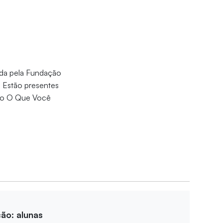
ada pela Fundação
 Estão presentes
udo O Que Você
ção: alunas