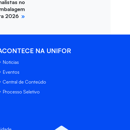
nalistas no
Embalagem
ira 2026
ACONTECE NA UNIFOR
Notícias
Eventos
Central de Conteúdo
Processo Seletivo
cidade