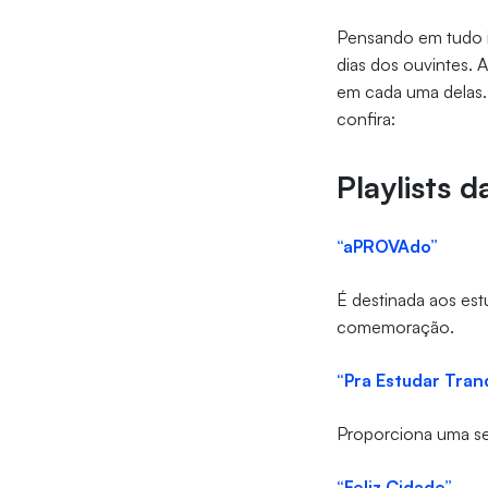
Pensando em tudo iss
dias dos ouvintes. 
em cada uma delas. 
confira:
Playlists d
“aPROVAdo”
É destinada aos es
comemoração.
“Pra Estudar Tran
Proporciona uma se
“Feliz Cidade”