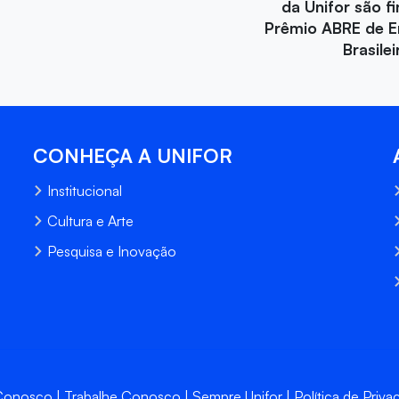
da Unifor são fi
Prêmio ABRE de 
Brasile
CONHEÇA A UNIFOR
Institucional
Cultura e Arte
Pesquisa e Inovação
 Conosco
Trabalhe Conosco
Sempre Unifor
Política de Priva