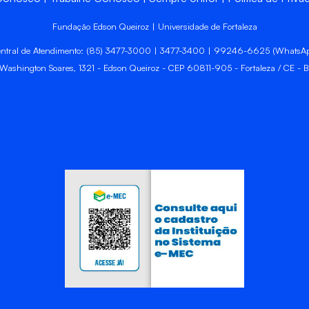
Fundação Edson Queiroz | Universidade de Fortaleza
ntral de Atendimento: (85) 3477-3000 | 3477-3400 | 99246-6625 (WhatsA
 Washington Soares, 1321 - Edson Queiroz - CEP 60811-905 - Fortaleza / CE - Br