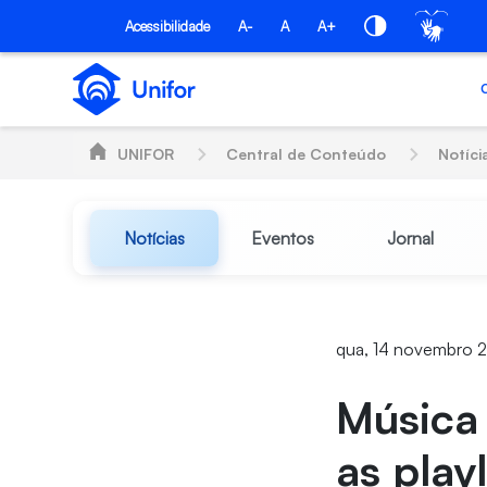
Pular para o Conteúdo principal
Acessibilidade
A-
A
A+
UNIFOR
Central de Conteúdo
Notíci
Notícias
Eventos
Jornal
qua, 14 novembro 
Música 
as play