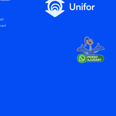
pp)
asil