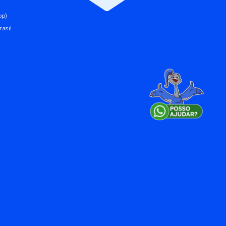
pp)
asil