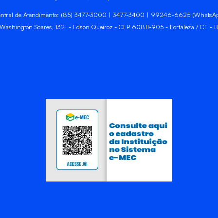
ntral de Atendimento: (85) 3477-3000 | 3477-3400 | 99246-6625 (WhatsA
 Washington Soares, 1321 - Edson Queiroz - CEP 60811-905 - Fortaleza / CE - Br