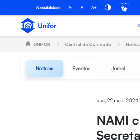
Pular para o Conteúdo principal
Acessibilidade
A-
A
A+
UNIFOR
Central de Conteúdo
Notíci
Notícias
Eventos
Jornal
qua, 22 maio 2024 
NAMI c
Secreta