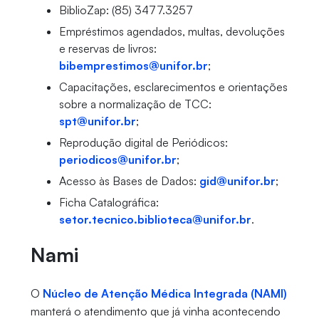
BiblioZap: (85) 3477.3257
Empréstimos agendados, multas, devoluções
e reservas de livros:
bibemprestimos@unifor.br
;
Capacitações, esclarecimentos e orientações
sobre a normalização de TCC:
spt@unifor.br
;
Reprodução digital de Periódicos:
periodicos@unifor.br
;
Acesso às Bases de Dados:
gid@unifor.br
;
Ficha Catalográfica:
setor.tecnico.biblioteca@
unifor.br
.
Nami
O
Núcleo de Atenção Médica Integrada (NAMI)
manterá o atendimento que já vinha acontecendo