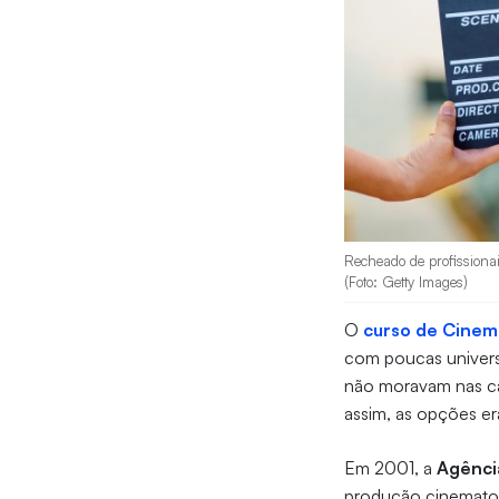
Recheado de profissionai
(Foto: Getty Images)
O
curso de Cinema
com poucas univers
não moravam nas cap
assim, as opções era
Em 2001, a
Agênci
produção cinematogr