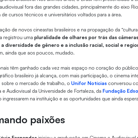
udiovisual fora das grandes cidades, principalmente do eixo Ri
 de cursos técnicos e universitários voltados para a área.
ação de novos cineastas brasileiros e na propagação da “cultur
da registrou uma
pluralidade de olhares por trás das câmera
 diversidade de gênero e a inclusão racial, social e regio
tem, ainda que aos poucos, mudado.
nais têm ganhado cada vez mais espaço no coração do público
fico brasileiro já alcança, com mais participação, o cinema int
 sobre o mercado de trabalho, o
Unifor Notícias
conversou co
e Audiovisual da Universidade de Fortaleza, da
Fundação Edso
o ingressarem na instituição e as oportunidades que ainda esper
mando paixões
Sávio Fernandes
iniciou a graduação em Cinema e Audiovisual