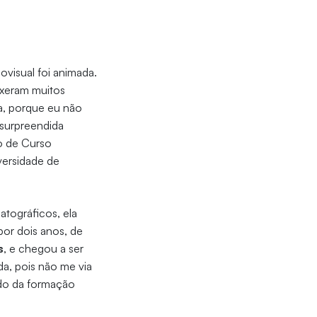
ovisual foi animada.
uxeram muitos
va, porque eu não
 surpreendida
ão de Curso
versidade de
atográficos, ela
or dois anos, de
s
, e chegou a ser
da, pois não me via
ado da formação