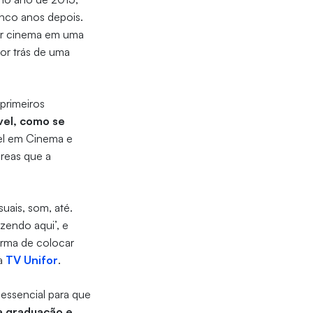
inco anos depois.
por cinema em uma
por trás de uma
 primeiros
ível, como se
rel em Cinema e
áreas que a
uais, som, até.
zendo aqui’, e
orma de colocar
na
TV Unifor
.
 essencial para que
a graduação e