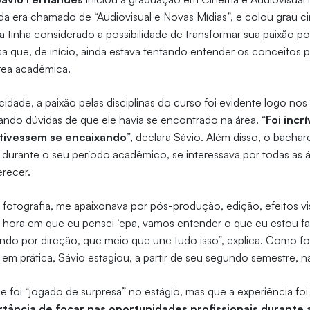
a era chamado de “Audiovisual e Novas Mídias”, e colou grau c
 tinha considerado a possibilidade de transformar sua paixão 
sa que, de início, ainda estava tentando entender os conceitos 
rea acadêmica.
cidade, a paixão pelas disciplinas do curso foi evidente logo nos
ando dúvidas de que ele havia se encontrado na área. “
Foi incr
stivessem se encaixando
”, declara Sávio. Além disso, o bacha
, durante o seu período acadêmico, se interessava por todas as 
erecer.
fotografia, me apaixonava por pós-produção, edição, efeitos vis
hora em que eu pensei ‘epa, vamos entender o que eu estou fa
ndo por direção, que meio que une tudo isso”, explica. Como f
 em prática, Sávio estagiou, a partir de seu segundo semestre, 
 foi “jogado de surpresa” no estágio, mas que a experiência foi
tância de focar nas oportunidades profissionais durante 