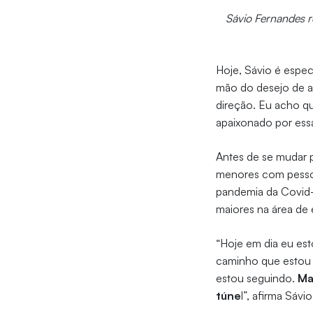
Sávio Fernandes r
Hoje, Sávio é espec
mão do desejo de at
direção. Eu acho q
apaixonado por essa
Antes de se mudar p
menores com pessoa
pandemia da Covid-1
maiores na área de e
“Hoje em dia eu est
caminho que estou 
estou seguindo.
Ma
túne
l”, afirma Sávio