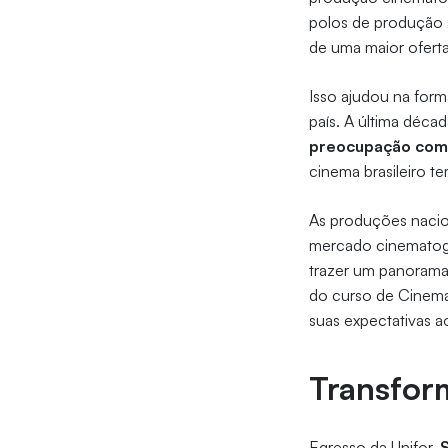
polos de produção a
de uma maior oferta
Isso ajudou na form
país. A última déca
preocupação com a
cinema brasileiro 
As produções nacio
mercado cinematográ
trazer um panorama
do curso de Cinema 
suas expectativas a
Transfor
Egresso da Unifor,