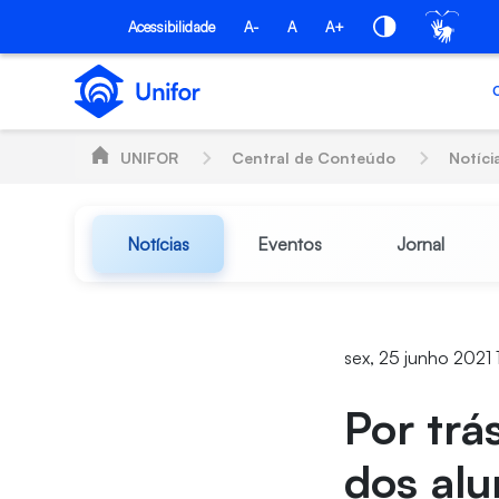
Pular para o Conteúdo principal
Acessibilidade
A-
A
A+
UNIFOR
Central de Conteúdo
Notíci
Notícias
Eventos
Jornal
sex, 25 junho 2021 
Por trá
dos alu