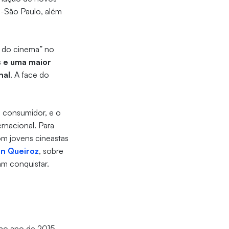
o-São Paulo, além
a do cinema” no
s e uma maior
nal
. A face do
 consumidor, e o
ernacional. Para
m jovens cineastas
n Queiroz
, sobre
am conquistar.
 no ano de 2015,