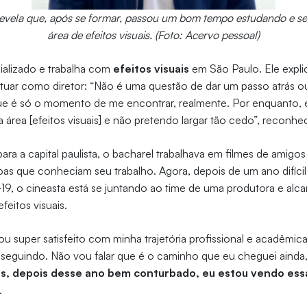
evela que, após se formar, passou um bom tempo estudando e se
área de efeitos visuais. (Foto: Acervo pessoal)
ializado e trabalha com
efeitos visuais
em São Paulo. Ele expli
uar como diretor: “Não é uma questão de dar um passo atrás ou 
ue é só o momento de me encontrar, realmente. Por enquanto, 
 área [efeitos visuais] e não pretendo largar tão cedo”, reconhe
ara a capital paulista, o bacharel trabalhava em filmes de amigo
s que conheciam seu trabalho. Agora, depois de um ano difíci
9, o cineasta está se juntando ao time de uma produtora e alc
feitos visuais.
ou super satisfeito com minha trajetória profissional e acadêmica
seguindo. Não vou falar que é o caminho que eu cheguei ainda
s, depois desse ano bem conturbado, eu estou vendo essa
.