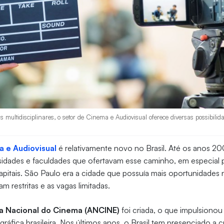
s multidisciplinares, o setor de Cinema e Audiovisual oferece diversas possibilid
 e Audiovisual
é relativamente novo no Brasil. Até os anos 20
idades e faculdades que ofertavam esse caminho, em especial 
itais. São Paulo era a cidade que possuía mais oportunidades n
m restritas e as vagas limitadas.
a Nacional do Cinema (ANCINE)
foi criada, o que impulsiono
áfica brasileira. Nos últimos anos, o Brasil tem presenciado a 