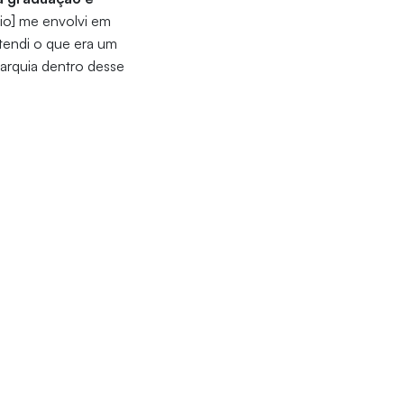
gio] me envolvi em
tendi o que era um
rarquia dentro desse