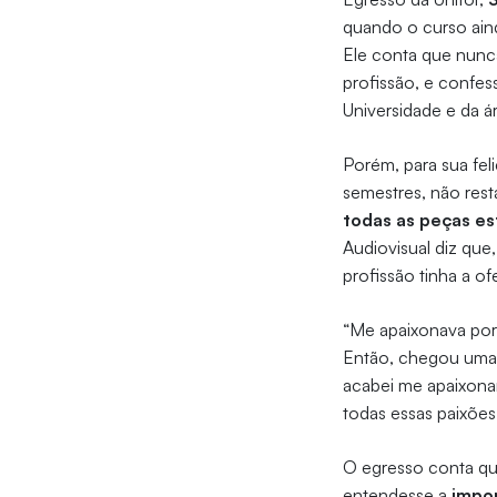
quando o curso aind
Ele conta que nunca
profissão, e confes
Universidade e da á
Porém, para sua feli
semestres, não rest
todas as peças e
Audiovisual diz que
profissão tinha a of
“Me apaixonava por 
Então, chegou uma 
acabei me apaixona
todas essas paixões
O egresso conta que
entendesse a
impor