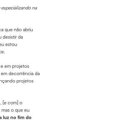
 especializando na
ca que não abriu
desistir da
eu estou
ce.
s e em projetos
l em decorrência da
ançando projetos
, [e com] o
, mas o que eu
 luz no fim do