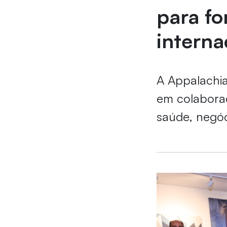
para fo
interna
A Appalachia
em colaboraç
saúde, negóc