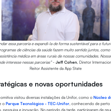
ar essa parceria e expandi-la de forma sustentável para o futur
 programas de ciências da saúde fazem muito sentido juntos, com
 assistência médica em áreas rurais de nossas comunidades. Nossa
e interesse nessas parcerias”
-
Jeff Cohen
, Diretor Internacio
Reitor Assistente da App State
tratégicas e novas oportunidades
comitiva visitou diversas instalações da Unifor, como o
Núcleo d
e o
Parque Tecnológico - TEC-Unifor
, conhecendo de perto 
o, pesquisa e inovação. No período da tarde, participaram de r