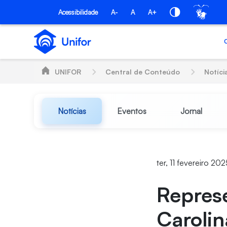
Pular para o Conteúdo principal
Acessibilidade
A-
A
A+
UNIFOR
Central de Conteúdo
Notíci
Notícias
Eventos
Jornal
ter, 11 fevereiro 20
Represe
Carolin