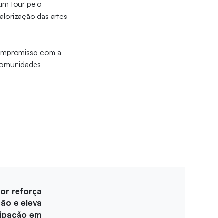
 um tour pelo
alorização das artes
compromisso com a
 comunidades
for reforça
ção e eleva
cipação em