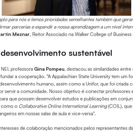
mplo para nós e temos prioridades semelhantes também que gera
rmar parcerias e expandir a nossa aprendizagem a um nível inter
artin Meznar
, Reitor Associado na Walker College of Business
 desenvolvimento sustentável
NEI, professora
Gina Pompeu
, destacou as similaridades entre 
ofundar a cooperação. "A Appalachian State University tem um 
 desenvolvimento humano, assim como a Unifor, que foi criada 
or servir a comunidade. Nosso objetivo é conectar professores 
 para que possam desenvolver estudos e publicações em conjun
vas como o
Collaborative Online International Learning
(COIL), que
angeiros em nossas salas de aula e vice-versa".
 interesses de colaboração mencionados pelos representantes da