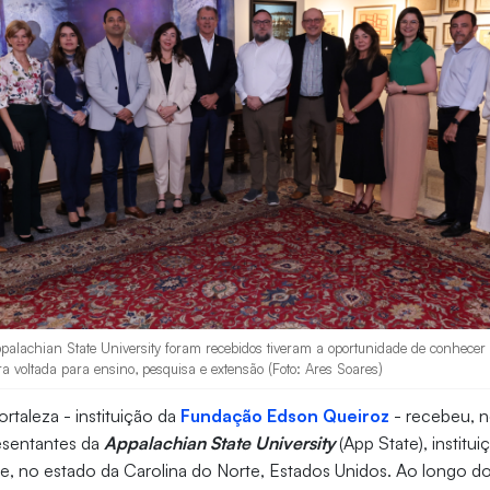
alachian State University foram recebidos tiveram a oportunidade de conhecer 
a voltada para ensino, pesquisa e extensão (Foto: Ares Soares)
rtaleza - instituição da
Fundação Edson Queiroz
- recebeu, n
presentantes da
Appalachian State University
(App State), institu
, no estado da Carolina do Norte, Estados Unidos. Ao longo do 