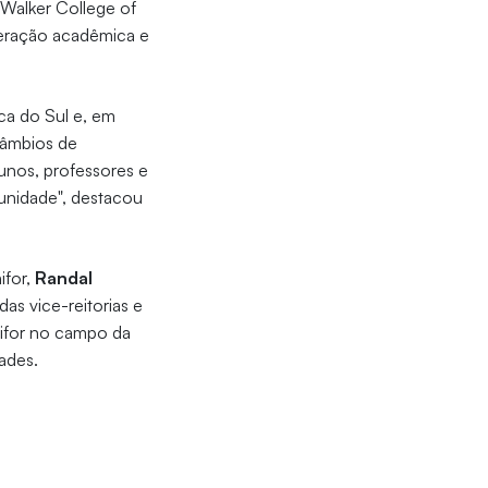
 Walker College of
peração acadêmica e
ca do Sul e, em
rcâmbios de
unos, professores e
unidade", destacou
ifor,
Randal
 das vice-reitorias e
nifor no campo da
dades.