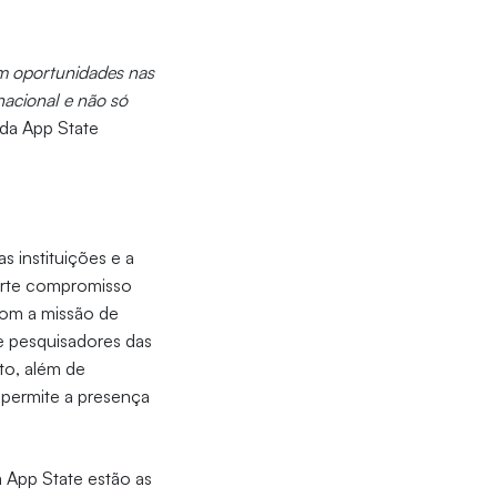
m oportunidades nas
nacional e não só
 da App State
as instituições e a
forte compromisso
com a missão de
e pesquisadores das
to, além de
 permite a presença
 App State estão as