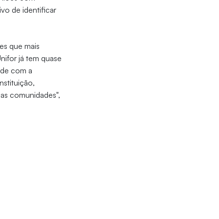
o de identificar
res que mais
nifor já tem quase
ade com a
stituição,
das comunidades",