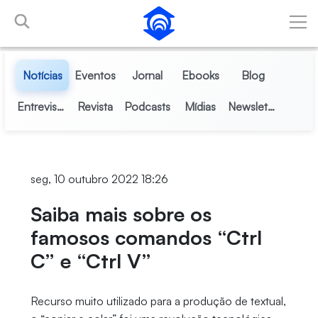
Pular para o Conteúdo principal
Notícias
Eventos
Jornal
Ebooks
Blog
Entrevistas
Revista
Podcasts
Mídias
Newsletter
seg, 10 outubro 2022 18:26
Saiba mais sobre os
famosos comandos “Ctrl
C” e “Ctrl V”
Recurso muito utilizado para a produção de textual,