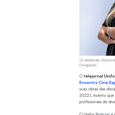
Os estudantes Giovanna B
Divulgação)
O
telejornal Unifo
Encontro Cine Ex
suas obras das disc
2022.1, evento que
profissionais de div
O Unifor Notícias 