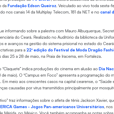
no da
Fundação Edson Queiroz
. Veiculado ao vivo toda sexta-fe
itido nos canais 14 da Multiplay Telecom, 181 da NET e no
canal 
e informando sobre a palestra com Mauro Albuquerque, Secret
enciária do Ceará. Realizado no Auditório da biblioteca da Unif
s e avanços na gestão do sistema prisional no estado do Ceará
tativas para a
22ª edição do Festival de Moda Dragão Fashi
 dias 25 a 28 de maio, na Praia de Iracema, em Fortaleza.
 o “Claquete” indica produções do cinema em alusão ao
Dia Nac
8 de maio). O “Campus em Foco” apresenta a programação do m
io. Em meio aos crescentes casos na capital cearense, o “Saúde
nças causadas por vírus transmitidos principalmente por mosquit
tivo" traz informações sobre o atleta de tênis Jackson Xavier, q
MERICA Games - Jogos Pan-americanos Universitários
, nos
de Mérida, no México. Você também acompanha as notas sobre 