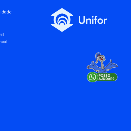
cidade
pp)
asil