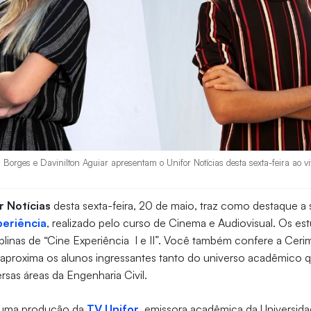
orges e Davinilton Aguiar apresentam o Unifor Notícias desta sexta-feira ao viv
r Notícias
desta sexta-feira, 20 de maio, traz como destaque a
periência
, realizado pelo curso de Cinema e Audiovisual. Os es
iplinas de “Cine Experiência I e II”. Você também confere a Ce
 aproxima os alunos ingressantes tanto do universo acadêmico 
ersas áreas da Engenharia Civil.
é uma produção da
TV Unifor
, emissora acadêmica da Universida