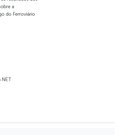
sobre a
go do Ferroviário
da NET