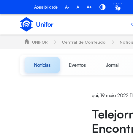
Pular para o Conteúdo principal
Acessibilidade
A-
A
A+
UNIFOR
Central de Conteúdo
Notíci
Notícias
Eventos
Jornal
qui, 19 maio 2022 1
Telejor
Encontr