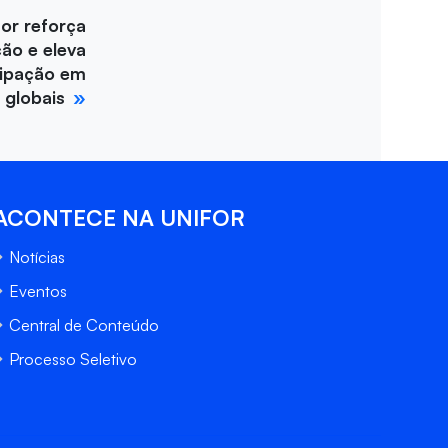
for reforça
ção e eleva
cipação em
 globais
ACONTECE NA UNIFOR
Notícias
Eventos
Central de Conteúdo
Processo Seletivo