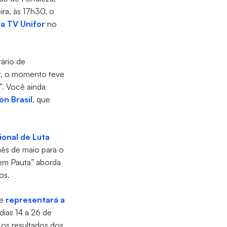
ira, às 17h30, o
da TV Unifor
no
ário de
or, o momento teve
”. Você ainda
on Brasil
, que
ional de Luta
ês de maio para o
 em Pauta” aborda
os.
ue
representará a
 dias 14 a 26 de
os resultados dos