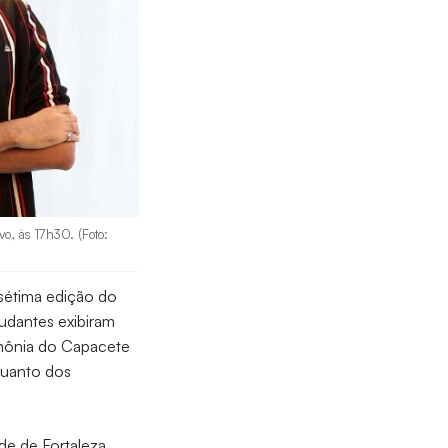
o, às 17h30. (Foto:
 sétima edição do
tudantes exibiram
rimônia do Capacete
quanto dos
de de Fortaleza,