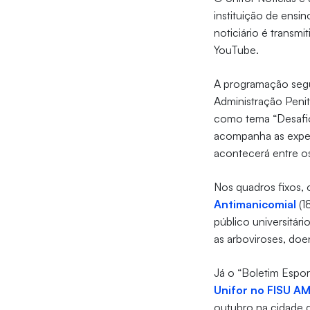
instituição de ensi
noticiário é transm
YouTube.
A programação segu
Administração Penit
como tema “Desafio
acompanha as expec
acontecerá entre os
Nos quadros fixos,
Antimanicomial
(1
público universitár
as arboviroses, doe
Já o “Boletim Espor
Unifor no FISU A
outubro na cidade 