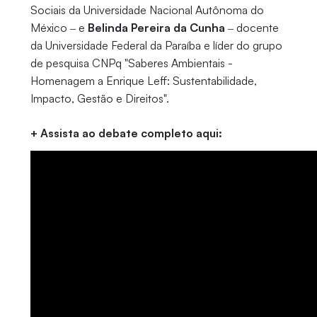
Sociais da Universidade Nacional Autônoma do
México ‒ e
Belinda Pereira da Cunha
‒ docente
da Universidade Federal da Paraíba e líder do grupo
de pesquisa CNPq "Saberes Ambientais -
Homenagem a Enrique Leff: Sustentabilidade,
Impacto, Gestão e Direitos".
+ Assista ao debate completo aqui: