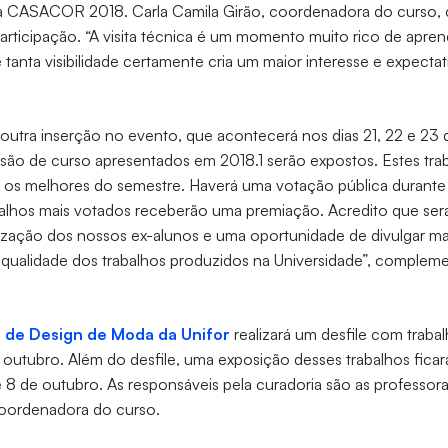
da CASACOR 2018. Carla Camila Girão, coordenadora do curso,
articipação. “A visita técnica é um momento muito rico de apre
tanta visibilidade certamente cria um maior interesse e expectat
outra inserção no evento, que acontecerá nos dias 21, 22 e 23
são de curso apresentados em 2018.1 serão expostos. Estes tra
os melhores do semestre. Haverá uma votação pública durante o
balhos mais votados receberão uma premiação. Acredito que s
rização dos nossos ex-alunos e uma oportunidade de divulgar m
 qualidade dos trabalhos produzidos na Universidade”, compleme
 de Design de Moda da Unifor
realizará um desfile com traba
e outubro. Além do desfile, uma exposição desses trabalhos fi
e 8 de outubro. As responsáveis pela curadoria são as professor
coordenadora do curso.