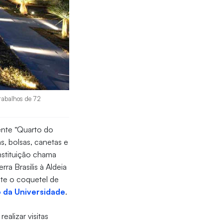
rabalhos de 72
ente “Quarto do
s, bolsas, canetas e
nstituição chama
a Brasilis à Aldeia
nte o coquetel de
o da Universidade
.
alizar visitas