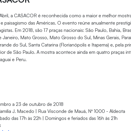
bril, a CASACOR é reconhecida como a maior e melhor mostra 
s e paisagismo das Américas. O evento reúne anualmente prestigi
istas. Em 2018, são 17 praças nacionais: São Paulo, Bahia, Brasíl
e Janeiro, Mato Grosso, Mato Grosso do Sul, Minas Gerais, Paraí
nde do Sul, Santa Catarina (Florianópolis e Itapema) e, pela pr
erior de São Paulo. A mostra acontece ainda em quatro praças inte
aguai e Peru.
embro a 23 de outubro de 2018
mília J. Macedo | Rua Visconde de Mauá, Nº 1000 - Aldeota
bado das 17h às 22h | Domingos e feriados das 16h às 21h
: