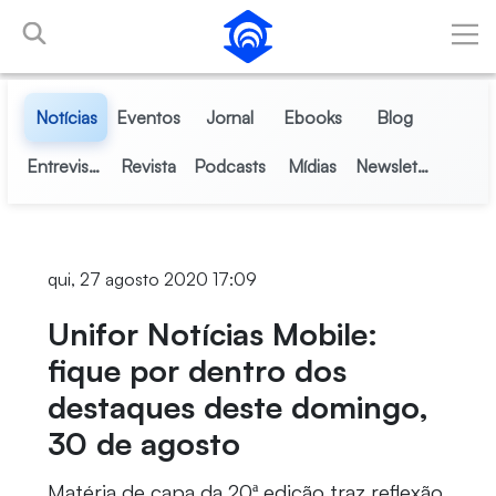
Pular para o Conteúdo principal
Notícias
Eventos
Jornal
Ebooks
Blog
Entrevistas
Revista
Podcasts
Mídias
Newsletter
qui, 27 agosto 2020 17:09
Unifor Notícias Mobile:
fique por dentro dos
destaques deste domingo,
30 de agosto
Matéria de capa da 20ª edição traz reflexão