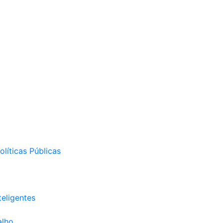
líticas Públicas
eligentes
alho