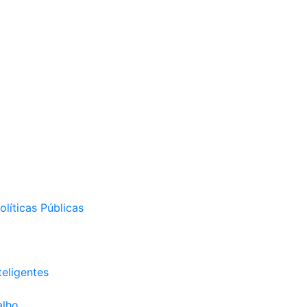
líticas Públicas
eligentes
alho