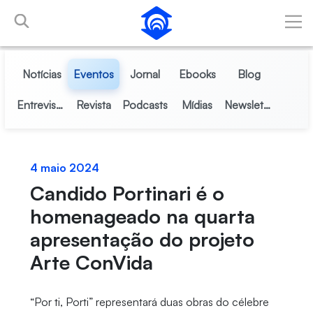
Pular para o Conteúdo principal
Notícias
Eventos
Jornal
Ebooks
Blog
Entrevistas
Revista
Podcasts
Mídias
Newsletter
4 maio 2024
Candido Portinari é o
homenageado na quarta
apresentação do projeto
Arte ConVida
“Por ti, Porti” representará duas obras do célebre