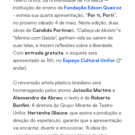
Teatro Unifor, da Universidade de Fortaleza –
instituição de ensino da
Fundação Edson Queiroz
- estreia sua quarta apresentação,
“Por ti, Porti”
,
no próximo sábado 4 de maio. Nesta edição, duas
obras de
Candido Portinari
,
"Cabeça de Mulato"
e
"
Menino com Gaiola"
, ganham vida ao saírem de
suas telas, e trazem reflexões sobre a liberdade.
Com
entrada gratuita
, o esquete será
apresentado às 16h, no
Espaço Cultural Unifor
(2º
andar).
O renomado artista plástico brasileiro será
homenageado pelos atores
Jotacílio Martins
e
Alexsandro de Abreu
; o texto é de
Roberta
Bonfim
. A diretora do Grupo Mirante de Teatro
Unifor,
Hertenha Glauce
, que assina a produção e
direção do espetáculo, garante que a apresentação
vai encantar, divertir e emocionar. “A ideia do