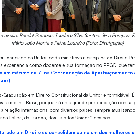
a direita: Randal Pompeu, Teodoro Silva Santos, Gina Pompeu, 
Mário João Monte e Flávia Loureiro (Foto: Divulgação)
 licenciado da Unifor, onde ministrava a disciplina de Direito Pr
sua experiência como docente e sua formação no PPGD, que te
de um máximo de 7) na Coordenação de Aperfeiçoamento 
apes)
.
-Graduação em Direito Constitucional da Unifor é formidável. 
ós temos no Brasil, porque há uma grande preocupação com a 
 relação internacional com diversos países, sempre atualizando
ica Latina, da Europa, dos Estados Unidos”, destaca.
orado em Direito se consolidam como um dos melhores do