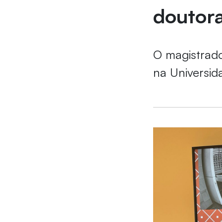
doutor
O magistrado
na Universi