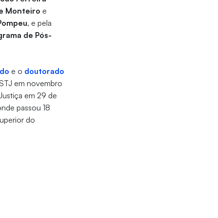
e Monteiro
e
 Pompeu
, e pela
grama de Pós-
ado
e o
doutorado
o STJ em novembro
 Justiça em 29 de
 onde passou 18
uperior do