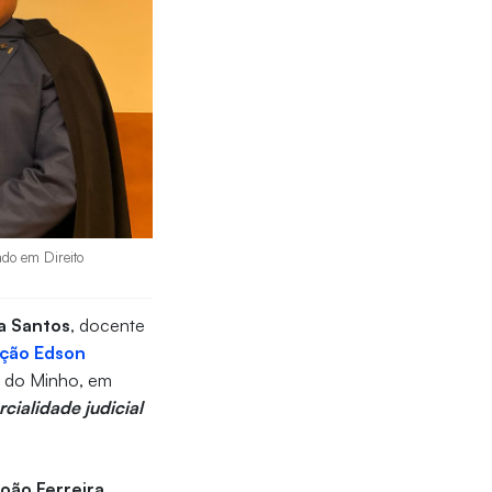
ado em Direito
a Santos
, docente
ção Edson
de do Minho, em
cialidade judicial
.
João Ferreira