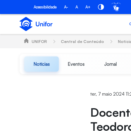
Pular para o Conteúdo principal
Acessibilidade
A-
A
A+
UNIFOR
Central de Conteúdo
Notíci
Notícias
Eventos
Jornal
ter, 7 maio 2024 11
Docente
Teodoro