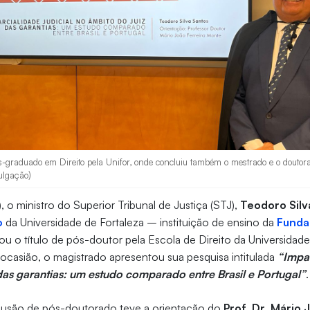
s-graduado em Direito pela Unifor, onde concluiu também o mestrado e o doutor
vulgação)
), o ministro do Superior Tribunal de Justiça (STJ),
Teodoro Silv
o
da Universidade de Fortaleza – instituição de ensino da
Funda
ou o título de pós-doutor pela Escola de Direito da Universida
 ocasião, o magistrado apresentou sua pesquisa intitulada
“Impar
das garantias: um estudo comparado entre Brasil e Portugal”
lusão de pós-doutorado teve a orientação do
Prof. Dr. Mário 