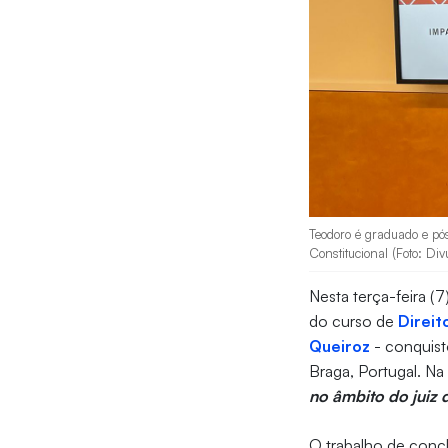
Teodoro é graduado e pó
Constitucional (Foto: Di
Nesta terça-feira (7
do curso de
Direit
Queiroz
- conquist
Braga, Portugal. Na
no âmbito do juiz 
O trabalho de conc