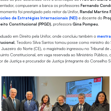
rientador, compuseram a banca os professores
Fernando Cond
 momento foi prestigiado pelo reitor da Unifor,
Randal Martins
úcleo de Estratégias Internacionais (NEI)
e docente do
Pro
eito Constitucional (PPGD)
, professora
Gina Pompeu
.
duado em Direito pela Unifor, onde concluiu também o
mestr
tucional
, Teodoro Silva Santos tomou posse como ministro d
 Juazeiro do Norte (CE), o magistrado ingressou no Tribunal de
 Quinto Constitucional, em vaga reservada ao Ministério Público,
 de Justiça e procurador de Justiça (integrante do Conselho S