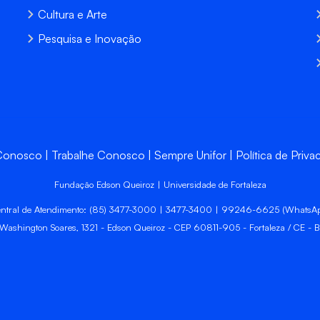
Cultura e Arte
Pesquisa e Inovação
 Conosco
Trabalhe Conosco
Sempre Unifor
Política de Priva
Fundação Edson Queiroz | Universidade de Fortaleza
ntral de Atendimento: (85) 3477-3000 | 3477-3400 | 99246-6625 (WhatsA
 Washington Soares, 1321 - Edson Queiroz - CEP 60811-905 - Fortaleza / CE - Br