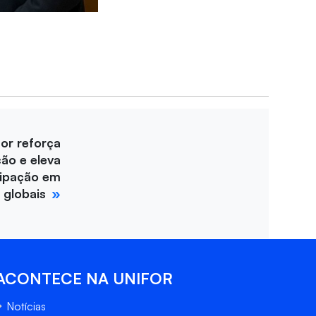
for reforça
ção e eleva
cipação em
 globais
ACONTECE NA UNIFOR
Notícias