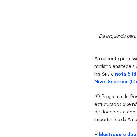
Da esquerda para 
Atualmente professor
ministro enaltece 
história e
nota 6 (
Nível Superior (C
“O Programa de Pós
estruturados que n
de docentes e com a
importantes da Amér
+
Mestrado e dout