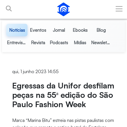
Pular para o Conteúdo principal
Notícias
Eventos
Jornal
Ebooks
Blog
Entrevistas
Revista
Podcasts
Mídias
Newsletter
qui, 1 junho 2023 14:55
Egressas da Unifor desfilam
peças na 55ª edição do São
Paulo Fashion Week
Marca “Marina Bitu” estreia nas pistas paulistas com