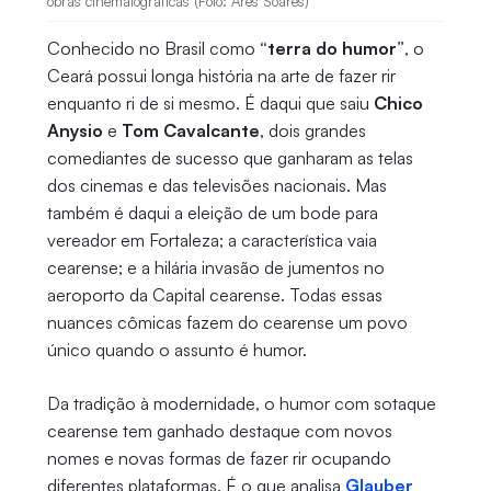
obras cinematográficas (Foto: Ares Soares)
Conhecido no Brasil como
“terra do humor”
, o
Ceará possui longa história na arte de fazer rir
enquanto ri de si mesmo. É daqui que saiu
Chico
Anysio
e
Tom Cavalcante
, dois grandes
comediantes de sucesso que ganharam as telas
dos cinemas e das televisões nacionais. Mas
também é daqui a eleição de um bode para
vereador em Fortaleza; a característica vaia
cearense; e a hilária invasão de jumentos no
aeroporto da Capital cearense. Todas essas
nuances cômicas fazem do cearense um povo
único quando o assunto é humor.
Da tradição à modernidade, o humor com sotaque
cearense tem ganhado destaque com novos
nomes e novas formas de fazer rir ocupando
diferentes plataformas. É o que analisa
Glauber