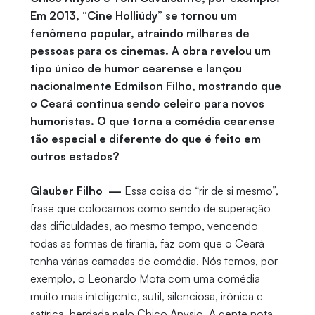
Em 2013, “Cine Holliúdy” se tornou um
fenômeno popular, atraindo milhares de
pessoas para os cinemas. A obra revelou um
tipo único de humor cearense e lançou
nacionalmente Edmilson Filho, mostrando que
o Ceará continua sendo celeiro para novos
humoristas. O que torna a comédia cearense
tão especial e diferente do que é feito em
outros estados?
Glauber Filho —
Essa coisa do “rir de si mesmo”,
frase que colocamos como sendo de superação
das dificuldades, ao mesmo tempo, vencendo
todas as formas de tirania, faz com que o Ceará
tenha várias camadas de comédia. Nós temos, por
exemplo, o Leonardo Mota com uma comédia
muito mais inteligente, sutil, silenciosa, irônica e
satírica, herdada pelo Chico Anysio. A gente nota