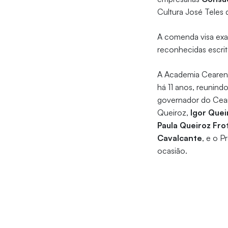
Cultura José Teles 
A comenda visa exa
reconhecidas escri
A Academia Cearense
há 11 anos, reunind
governador do Cea
Queiroz,
Igor Quei
Paula Queiroz Fro
Cavalcante
, e o 
ocasião.