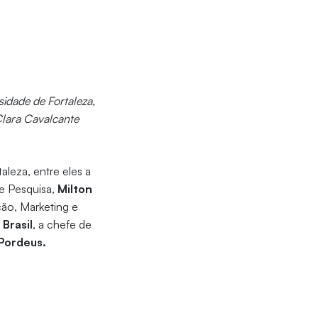
idade de Fortaleza,
Clara Cavalcante
leza, entre eles a
de Pesquisa,
Milton
ção, Marketing e
 Brasil
, a chefe de
Pordeus.