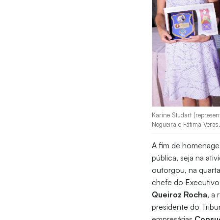
Karine Studart (represe
Nogueira e Fátima Veras
A fim de homenagea
pública, seja na ati
outorgou, na quarta-
chefe do Executivo
Queiroz Rocha
, a
presidente do Trib
empresárias
Consue