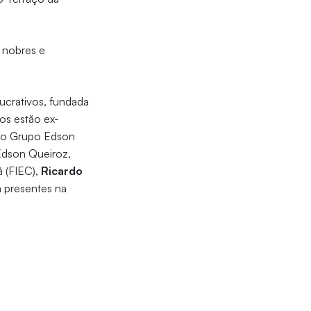
 nobres e
lucrativos, fundada
tos estão ex-
 do Grupo Edson
Edson Queiroz,
á (FIEC),
Ricardo
m presentes na