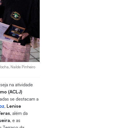
Rocha, Nailde Pinheiro
eja na atividade
smo (ACLJ)
adas se destacam a
oz
,
Lenise
Veras
, além da
ueira
, e as
o Terraço da