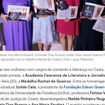
ntando Ana Maria Studart), Consuelo Dias Branco, Izolda Cela, Lenise Queiroz 
, agraciadas com a medalha Rachel de Queiroz (Foto: Lucas Plutarcho)
r seis mulheres com cargos de comando e liderança no Ceará, s
vidade privada, a
Academia Cearense de Literatura e Jornali
feira (20), a
Medalha Rachel de Queiroz
. Entre as homenage
 estadual,
Izolda Cela
, a presidente da
Fundação Edson Queir
 reitora da Universidade de Fortaleza (Unifor), professora
Fátima 
unal de Justiça do Ceará, desembargadora
Nailde Pinheiro Nog
lo Dias Branco
e
Ana Maria Studart
. O evento aconteceu n