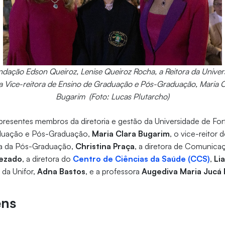
ndação Edson Queiroz, Lenise Queiroz Rocha, a Reitora da Univers
 a Vice-reitora de Ensino de Graduação e Pós-Graduação, Maria 
Bugarim (Foto: Lucas Plutarcho)
esentes membros da diretoria e gestão da Universidade de Forta
aduação e Pós-Graduação,
Maria Clara Bugarim
, o vice-reitor 
ora da Pós-Graduação,
Christina Praça
, a diretora de Comunica
ezado
, a diretora do
Centro de Ciências da Saúde (CCS)
,
Lia
 da Unifor,
Adna Bastos
, e a professora
Augediva Maria Jucá 
ens