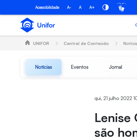
Pular para o Conteúdo principal
Acessibilidade
A-
A
A+
UNIFOR
Central de Conteúdo
Notíci
Notícias
Eventos
Jornal
qui, 21 julho 2022 
Lenise 
são ho