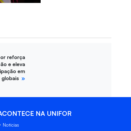
for reforça
ção e eleva
cipação em
 globais
ACONTECE NA UNIFOR
Notícias