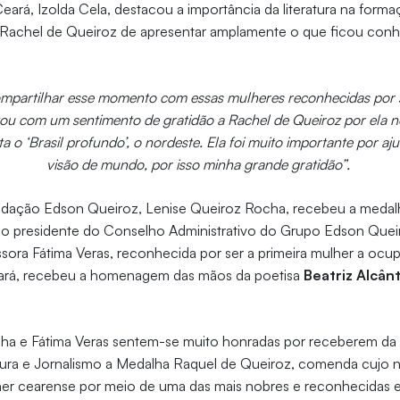
ará, Izolda Cela, destacou a importância da literatura na form
e Rachel de Queiroz de apresentar amplamente o que ficou conh
mpartilhar esse momento com essas mulheres reconhecidas por 
tou com um sentimento de gratidão a Rachel de Queiroz por ela 
sta o ‘Brasil profundo’, o nordeste. Ela foi muito importante por a
visão de mundo, por isso minha grande gratidão”.
ndação Edson Queiroz, Lenise Queiroz Rocha, recebeu a medal
o presidente do Conselho Administrativo do Grupo Edson Queir
ssora Fátima Veras, reconhecida por ser a primeira mulher a ocup
eará, recebeu a homenagem das mãos da poetisa
Beatriz Alcân
ha e Fátima Veras sentem-se muito honradas por receberem d
tura e Jornalismo a Medalha Raquel de Queiroz, comenda cujo n
her cearense por meio de uma das mais nobres e reconhecidas e