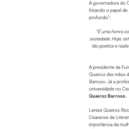
A governadora do Ce
frisando o papel d
profundo”:
“É uma honra co
sociedade. Hoje, es
tão poética e reali
A presidente da Fu
Queiroz das mãos d
Barroso. Já a profe
universidade no C
Queiroz Barroso
.
Lenise Queiroz Roc
Cearense de Litera
importância da mul