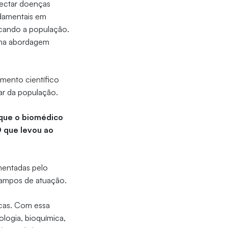
etectar doenças
ndamentais em
cando a população.
uma abordagem
imento científico
ar da população.
 que o biomédico
 que levou ao
mentadas pelo
campos de atuação.
icas. Com essa
ologia, bioquímica,