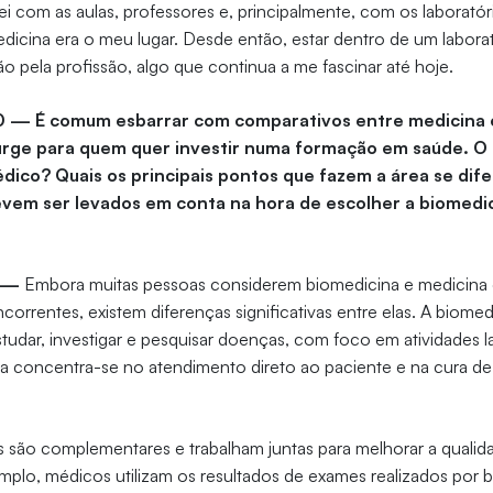
 com as aulas, professores e, principalmente, com os laboratório
dicina era o meu lugar. Desde então, estar dentro de um laborató
ão pela profissão, algo que continua a me fascinar até hoje.
10 — É comum esbarrar com comparativos entre medicina 
urge para quem quer investir numa formação em saúde. O 
dico? Quais os principais pontos que fazem a área se dife
evem ser levados em conta na hora de escolher a biomedi
o —
Embora muitas pessoas considerem biomedicina e medicina
orrentes, existem diferenças significativas entre elas. A biomed
studar, investigar e pesquisar doenças, com foco em atividades la
a concentra-se no atendimento direto ao paciente e na cura d
 são complementares e trabalham juntas para melhorar a qualid
plo, médicos utilizam os resultados de exames realizados por 