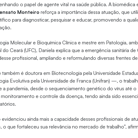
nhando o papel de agente vital na saúde pública. A biomédica 
Sensato Monteiro
reforça a importância dessa atuação, que util
fico para diagnosticar, pesquisar e educar, promovendo a quali
ação.
logia Molecular e Bioquímica Clínica e mestre em Patologia, am
l do Ceará (UFC), Daniela explica que a emergência sanitária de 
desse profissional, ampliando e reformulando diversas frentes de
também é doutora em Biotecnologia pela Universidade Estadua
logia Evolutiva pela Universidade de Franca (Unifran) —, o traba
te a pandemia, desde o sequenciamento genético do vírus até 
 monitoramento e controle da doença, tendo ainda sido essencia
atórios.
 evidenciou ainda mais a capacidade desses profissionais de a
s, o que fortaleceu sua relevância no mercado de trabalho”, afir