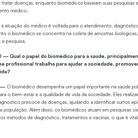
 e tratar doenças, enquanto biomédicos baseiam suas pesquisas 
ento médico.
, a atuação do médico é voltada para o atendimento, diagnóstic
to o biomédico se concentra na coleta de amostras biológicas,
s e pesquisa.
0 — Qual o papel do biomédico para a saúde, principalme
e profissional trabalha para ajudar a sociedade, promov
vida?
o —
O biomédico desempenha um papel importante na saúde públ
ara o bem-estar e a qualidade de vida da sociedade. Eles realizam
iagnóstico precoce de doenças, ajudando a identificar surtos ep
a população. Além disso, os biomédicos atuam em pesquisas cien
 métodos de diagnóstico, tratamentos e vacinas, o que é vital