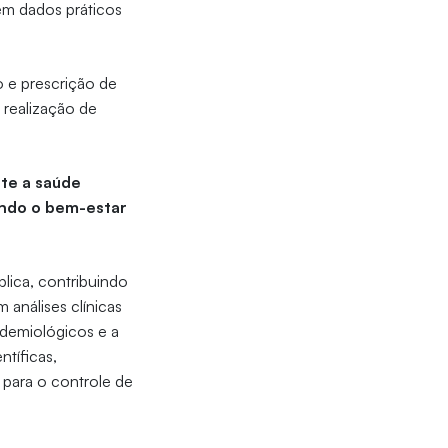
em dados práticos
o e prescrição de
 realização de
nte a saúde
endo o bem-estar
ica, contribuindo
 análises clínicas
idemiológicos e a
tíficas,
 para o controle de