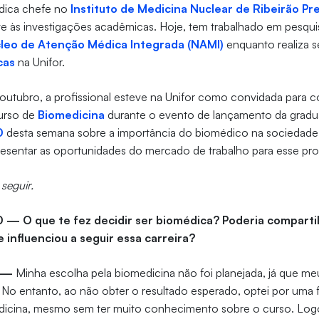
édica chefe no
Instituto de Medicina Nuclear de Ribeirão Pr
e às investigações acadêmicas. Hoje, tem trabalhado em pesqui
leo de Atenção Médica Integrada (NAMI)
enquanto realiza 
cas
na Unifor.
 outubro, a profissional esteve na Unifor como convidada para 
curso de
Biomedicina
durante o evento de lançamento da gradua
0
desta semana sobre a importância do biomédico na sociedade 
resentar as oportunidades do mercado de trabalho para esse prof
 seguir.
0 — O que te fez decidir ser biomédica? Poderia comparti
 influenciou a seguir essa carreira?
o —
Minha escolha pela biomedicina não foi planejada, já que meu 
 No entanto, ao não obter o resultado esperado, optei por uma f
dicina, mesmo sem ter muito conhecimento sobre o curso. Logo