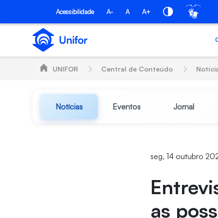
Pular para o Conteúdo principal
Acessibilidade
A-
A
A+
UNIFOR
Central de Conteúdo
Notíci
Notícias
Eventos
Jornal
seg, 14 outubro 20
Entrevi
as poss