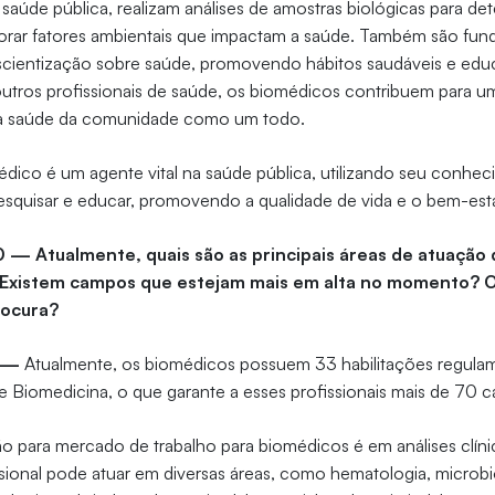
 saúde pública, realizam análises de amostras biológicas para d
torar fatores ambientais que impactam a saúde. Também são fu
ientização sobre saúde, promovendo hábitos saudáveis e edu
utros profissionais de saúde, os biomédicos contribuem para 
a a saúde da comunidade como um todo.
ico é um agente vital na saúde pública, utilizando seu conhec
pesquisar e educar, promovendo a qualidade de vida e o bem-est
0 — Atualmente, quais são as principais áreas de atuação
 Existem campos que estejam mais em alta no momento? O
rocura?
o —
Atualmente, os biomédicos possuem 33 habilitações regula
e Biomedicina, o que garante a esses profissionais mais de 70 
ação para mercado de trabalho para biomédicos é em análises clín
issional pode atuar em diversas áreas, como hematologia, microbi