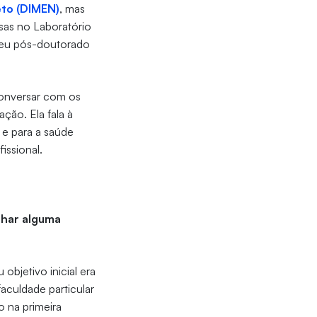
eto (DIMEN)
, mas
sas no Laboratório
seu pós-doutorado
conversar com os
ção. Ela fala à
e para a saúde
issional.
lhar alguma
objetivo inicial era
aculdade particular
 na primeira