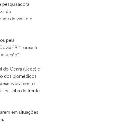
e pesquisadora
iza do
dade de vida e o
bos pela
Covid-19 “trouxe à
 atuação”.
l do Ceará (Uece) e
lho dos biomédicos
o desenvolvimento
l na linha de frente
tuarem em situações
ma.