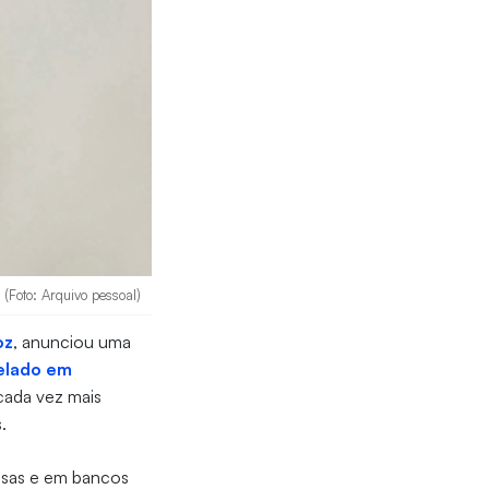
 (Foto: Arquivo pessoal)
oz
, anunciou uma
elado em
cada vez mais
.
uisas e em bancos