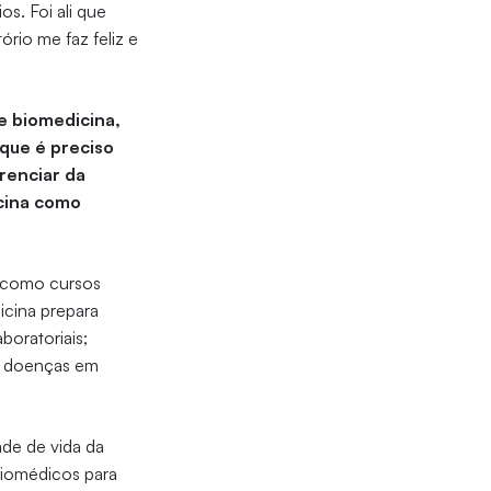
s. Foi ali que
rio me faz feliz e
e biomedicina,
que é preciso
renciar da
cina como
 como cursos
icina prepara
boratoriais;
e doenças em
ade de vida da
biomédicos para