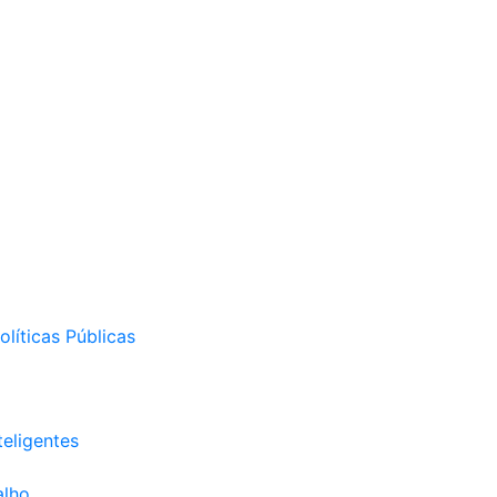
líticas Públicas
eligentes
alho