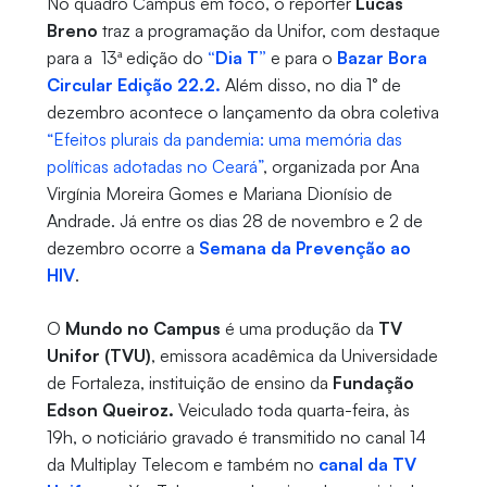
No quadro Campus em foco, o repórter
Lucas
Breno
traz a programação da Unifor, com destaque
para a 13ª edição do
“Dia T”
e para o
Bazar Bora
Circular Edição 22.2.
Além disso, no dia 1° de
dezembro acontece o lançamento da obra coletiva
“Efeitos plurais da pandemia: uma memória das
políticas adotadas no Ceará”
, organizada por Ana
Virgínia Moreira Gomes e Mariana Dionísio de
Andrade. Já entre os dias 28 de novembro e 2 de
dezembro ocorre a
Semana da Prevenção ao
HIV
.
O
Mundo no Campus
é uma produção da
TV
Unifor (TVU)
, emissora acadêmica da Universidade
de Fortaleza, instituição de ensino da
Fundação
Edson Queiroz.
Veiculado toda quarta-feira, às
19h, o noticiário gravado é transmitido no canal 14
da Multiplay Telecom e também no
canal da TV