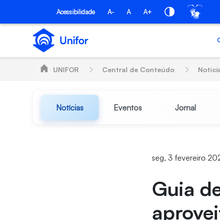
Pular para o Conteúdo principal
Acessibilidade
A-
A
A+
UNIFOR
Central de Conteúdo
Notíci
Notícias
Eventos
Jornal
seg, 3 fevereiro 20
Guia de
aprovei