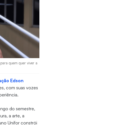
 para quem quer viver a
ação Edson
tes, com suas vozes
eriência.
ongo do semestre,
ra, a arte, a
luno Unifor constrói