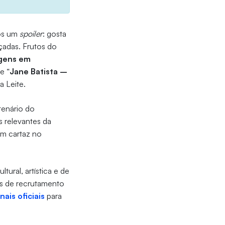
mos um
spoiler
: gosta
çadas. Frutos do
agens em
e “
Jane Batista –
a Leite.
enário do
s relevantes da
 em cartaz no
tural, artística e de
os de recrutamento
nais oficiais
para