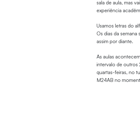
sala de aula, mas va
experiência acadêm
Usamos letras do alf
Os dias da semana s
assim por diante.
As aulas acontecem
intervalo de outros
quartas-feiras, no 
M24AB no momento 