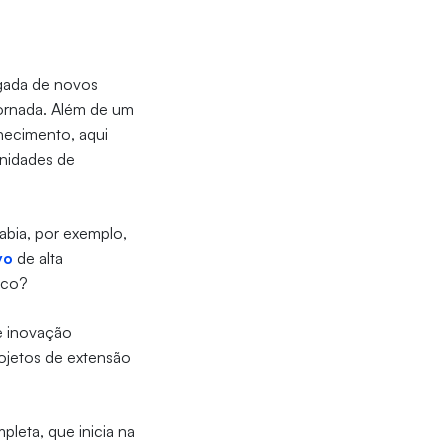
egada de novos
jornada. Além de um
hecimento, aqui
unidades de
abia, por exemplo,
vo
de alta
anco?
 e inovação
ojetos de extensão
eta, que inicia na