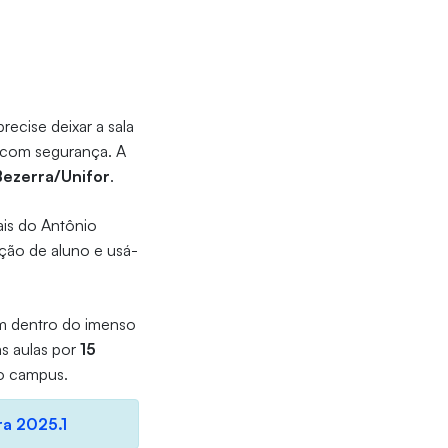
ecise deixar a sala
r com segurança. A
Bezerra/Unifor
.
ais do Antônio
ação de aluno e usá-
em dentro do imenso
as aulas por
15
no campus.
ra 2025.1