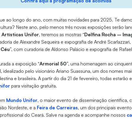
Confira aqui a programação de acolhida
gue ao longo do ano, com muitas novidades para 2025. Te da
 cultura? Neste ano, pelo menos três novas exposições serão lan
 Artísticas Unifor
, teremos as mostras “
Delfina Rocha – Im
adoria de Alexandre Sequeira e expografia de André Scarlazzari, 
 Céu
”, com curadoria de Aldonso Palácio e expografia de Rafael
rada a exposição “
Armorial 50
”, uma homenagem ao cinquent
 idealizado pelo visionário Ariano Suassuna, um dos nomes mai
estina e brasileira. A partir do dia 21 de fevereiro, todas estarão
nifor
para visitação gratuita.
tem
Mundo Unifor
, o maior evento de disseminação científica, cul
ião Nordeste, e a
Feira de Carreiras
, um dos principais event
profissional do Ceará. Salve na agenda e acompanhe nossos
ca