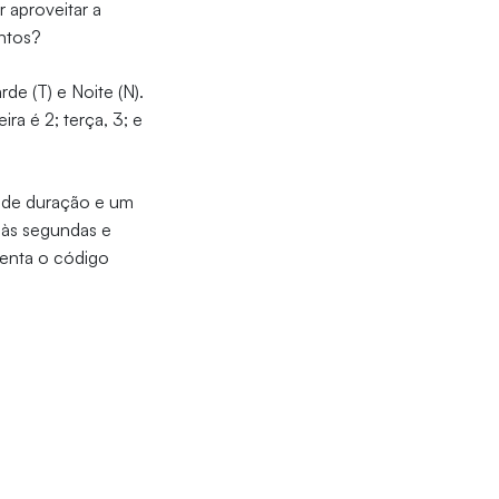
r aproveitar a
untos?
de (T) e Noite (N).
ra é 2; terça, 3; e
 de duração e um
a às segundas e
senta o código