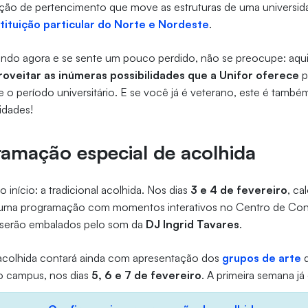
ação de pertencimento que move as estruturas de uma universid
tituição particular do Norte e Nordeste
.
ndo agora e se sente um pouco perdido, não se preocupe: aqu
veitar as inúmeras possibilidades que a Unifor oferece
p
 o período universitário. E se você já é veterano, este é tamb
idades!
amação especial de acolhida
início: a tradicional acolhida. Nos dias
3 e 4 de fevereiro
, ca
uma programação com momentos interativos no Centro de Conv
as serão embalados pelo som da
DJ Ingrid Tavares
.
colhida contará ainda com apresentação dos
grupos de arte
d
o campus, nos dias
5, 6 e 7 de fevereiro
. A primeira semana j