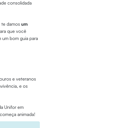
ade consolidada
i te damos
um
ara que você
ém um bom guia para
louros e veteranos
ivência, e os
a Unifor em
á começa animada!