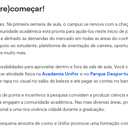
(re)começar!
es. Na primeira semana de aula, o campus se renova com a ch
munidade acadêmica está pronta para ajudá-los neste início de 
do e alinhado às demandas do mercado em todas as áreas do con
poio ao estudante, plataforma de orientação de carreira, oport
 e muito mais.
ibilidades para aproveitar dentro e fora da sala de aula. Você s
car atividade física na
Academia Unifor
e no
Parque Desporti
 tapa no visual no salão de beleza e até pagar as contas no b
os de ponta e incentivos à pesquisa convidam a produzir ciência
 engajam a comunidade acadêmica. Nas mais diversas áreas, pr
ional a uma rica vivência cidadã durante a graduação.
pequena amostra de como a Unifor promove uma formação compl