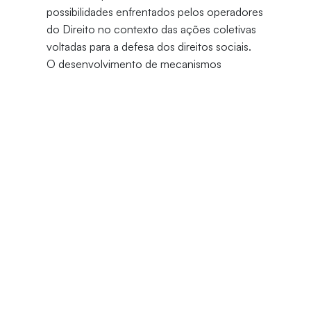
possibilidades enfrentados pelos operadores
do Direito no contexto das ações coletivas
voltadas para a defesa dos direitos sociais.
O desenvolvimento de mecanismos
eficazes para a proteção e promoção dos
direitos coletivos é fundamental para a
garantia do acesso à justiça e para a
efetivação das políticas públicas. Nesse
sentido, compreender as nuances do
processo coletivo, alicerçado no diálogo
entre os sujeitos do processo, torna-se
indispensável para os profissionais do
Direito.
Público-alvo
Alunos da graduação e pós-graduação
em Direito, interessados em aprofundar